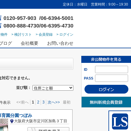
定休日：水曜日 営業時間：9:00～19:30
店
0120-957-903 /06-6394-5001
店
0800-888-4730/06-6395-4730
た物件
> 検討リスト
> 会員登録
> ログイン
ブログ
会社概要
お問い合わせ
ID
は対応できません。
PASS
並び順：
<<前へ
1
2
3
次へ>>
最初
件表示
保育園分園つぼみ
大阪府大阪市淀川区加島３丁目