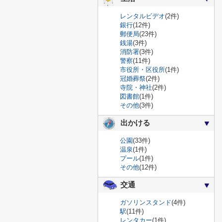
レンタルビデオ
(2件)
銀行
(12件)
郵便局
(23件)
銭湯
(3件)
消防署
(3件)
警察
(11件)
市役所・区役所
(1件)
冠婚葬祭
(2件)
寺院・神社
(2件)
図書館
(1件)
その他
(3件)
出かける
公園
(33件)
温泉
(1件)
プール
(1件)
その他
(12件)
交通
ガソリンスタンド
(4件)
駅
(11件)
レンタカー
(1件)