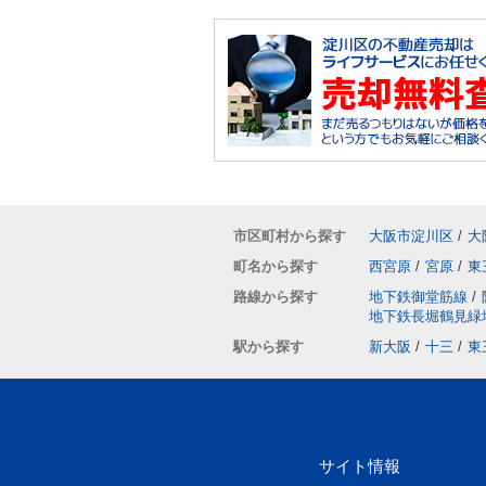
市区町村から探す
大阪市淀川区
/
大
町名から探す
西宮原
/
宮原
/
東
路線から探す
地下鉄御堂筋線
/
地下鉄長堀鶴見緑
駅から探す
新大阪
/
十三
/
東
サイト情報