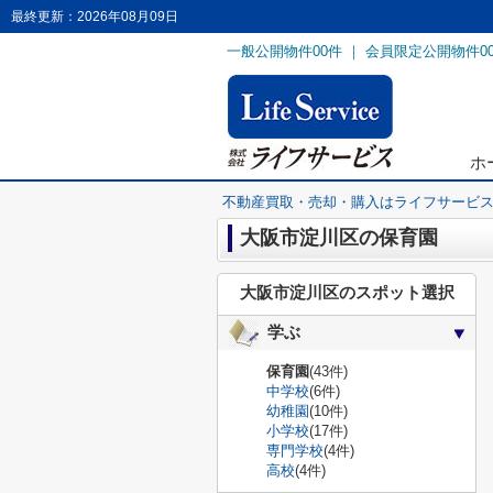
最終更新：2026年08月09日
一般公開物件
00
件 ｜ 会員限定公開物件
0
ホ
不動産買取・売却・購入はライフサービ
大阪市淀川区の保育園
大阪市淀川区のスポット選択
学ぶ
保育園
(43件)
中学校
(6件)
幼稚園
(10件)
小学校
(17件)
専門学校
(4件)
高校
(4件)