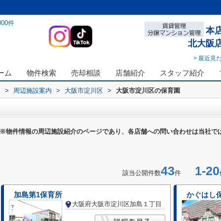
000
件
本
北大阪
> 最近見
ーム
物件検索
売却相談
店舗紹介
スタッフ紹介
ス
>
周辺施設案内
>
大阪市淀川区
>
大阪市淀川区の保育園
※物件情報の周辺施設紹介のページであり、各店舗への問い合わせは当社で
43
1-20
該当公開件数
件
加島第1保育所
かぐはし
大阪府大阪市淀川区加島１丁目