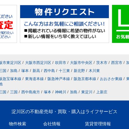
阪市東淀川区
/
大阪市西淀川区
/
吹田市
/
大阪市中央区
/
茨木市
/
西宮市
/
三国
/
加島
/
塚本
/
新高
/
西中島
/
十三東
/
新北野
/
木川東
阪急宝塚本線
/
東海道本線
/
阪急神戸本線
/
阪急京都本線
/
おおさか東線
/
地
三国
/
三国
/
西中島南方
/
塚本
/
神崎川
/
加島
/
東淀川
/
上新庄
淀川区の不動産売却・買取・購入はライフサービス
物件検索
会社情報
賃貸管理情報