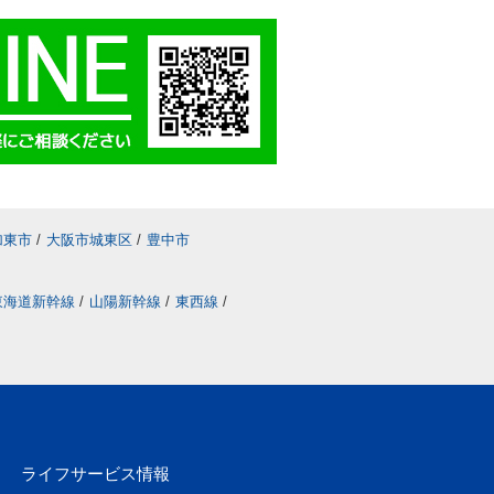
加東市
/
大阪市城東区
/
豊中市
東海道新幹線
/
山陽新幹線
/
東西線
/
ライフサービス情報