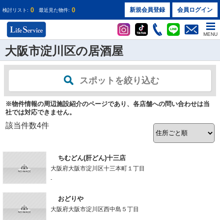
0
0
新規会員登録
会員ログイン
検討リスト:
最近見た物件:
MENU
大阪市淀川区の居酒屋
スポットを絞り込む
※物件情報の周辺施設紹介のページであり、各店舗への問い合わせは当
社では対応できません。
該当件数
4
件
ちむどん(肝どん)十三店
大阪府大阪市淀川区十三本町１丁目
-
おどりや
大阪府大阪市淀川区西中島５丁目
-