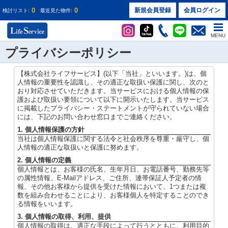
0
0
新規会員登録
会員ログイン
検討リスト:
最近見た物件:
MENU
プライバシーポリシー
【株式会社ライフサービス】(以下「当社」といいます。)は、個
人情報の重要性を認識し、その適正な取扱い保護に関し、次のと
おり対応させていただきます。当サービスにおける個人情報の保
護および取扱い要領について以下に開示いたします。当サービス
に掲載したプライバシー・ステートメントが守られていない場合
には、下記のお問い合わせ窓口までご連絡ください。
1. 個人情報保護の方針
当社は個人情報保護に関する法令と社会秩序を尊重・厳守し、個
人情報の適正な取扱いと保護に努めます。
2. 個人情報の定義
個人情報とは、お客様の氏名、生年月日、お電話番号、勤務先等
の属性情報、E-Mailアドレス、ご住所、連帯保証人予定者の情
報、その他お客様から提供を受けた情報において、1つまたは複
数を組み合わせることにより、お客様個人を特定することのでき
る情報をいいます。
3. 個人情報の取得、利用、提供
個人情報の取得は、適正な手段によって行うとともに、利用目的