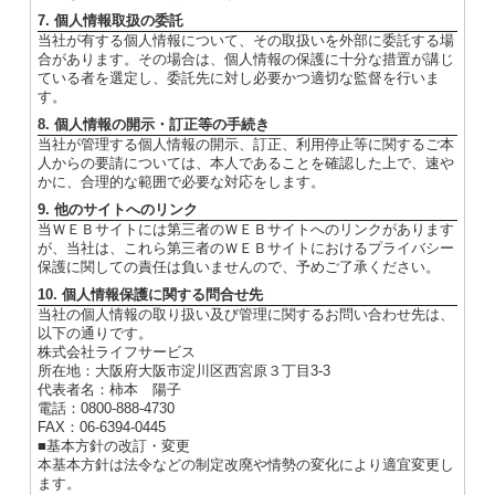
7. 個人情報取扱の委託
当社が有する個人情報について、その取扱いを外部に委託する場
合があります。その場合は、個人情報の保護に十分な措置が講じ
ている者を選定し、委託先に対し必要かつ適切な監督を行いま
す。
8. 個人情報の開示・訂正等の手続き
当社が管理する個人情報の開示、訂正、利用停止等に関するご本
人からの要請については、本人であることを確認した上で、速や
かに、合理的な範囲で必要な対応をします。
9. 他のサイトへのリンク
当ＷＥＢサイトには第三者のＷＥＢサイトへのリンクがあります
が、当社は、これら第三者のＷＥＢサイトにおけるプライバシー
保護に関しての責任は負いませんので、予めご了承ください。
10. 個人情報保護に関する問合せ先
当社の個人情報の取り扱い及び管理に関するお問い合わせ先は、
以下の通りです。
株式会社ライフサービス
所在地：大阪府大阪市淀川区西宮原３丁目3-3
代表者名：柿本 陽子
電話：0800-888-4730
FAX：06-6394-0445
■基本方針の改訂・変更
本基本方針は法令などの制定改廃や情勢の変化により適宜変更し
ます。