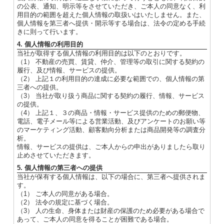
の公表、通知、明示等をさせていただき、ご本人の同意なく、利
用目的の範囲を超えた個人情報の取扱いはいたしません。また、
個人情報を第三者へ提供・開示等する場合は、法令の定める手続
きに則って行います。
4. 個人情報の利用目的
当社が取得する個人情報の利用目的は以下のとおりです。
（1） 不動産の売買、賃貸、仲介、管理等の取引に関する契約の
履行、及び情報、サービスの提供。
（2） 上記１の利用目的の達成に必要な範囲での、個人情報の第
三者への提供。
（3） 当社が取り扱う商品に関する契約の履行、情報、サービス
の提供。
（4） 上記１、３の商品・情報・サービス提供のための郵便物、
電話、電子メール等による営業活動、及びアンケートのお願い等
のマーケティング活動、顧客動向分析または商品開発等の調査分
析。
情報、サービスの提供は、ご本人からの申出がありましたら取り
止めさせていただきます。
5. 個人情報の第三者への提供
当社が保有する個人情報は、以下の場合に、第三者へ提供されま
す。
（1） ご本人の同意がある場合。
（2） 法令の規定に基づく場合。
（3） 人の生命、身体または財産の保護のため必要がある場合で
あって、ご本人の同意を得ることが困難である場合。