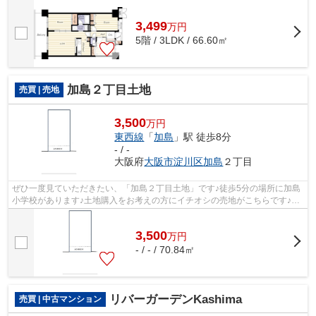
んでいるのかも中古マンションなら事前...
3,499
万
円
5階 / 3LDK / 66.60㎡
加島２丁目土地
売買 | 売地
3,500
万円
東西線
「
加島
」駅 徒歩8分
- / -
大阪府
大阪市淀川区
加島
２丁目
ぜひ一度見ていただきたい、「加島２丁目土地」です♪徒歩5分の場所に加島
小学校があります♪土地購入をお考えの方にイチオシの売地がこちらです♪建
築条件がないため、お目当ての建築会...
3,500
万
円
- / - / 70.84㎡
リバーガーデンKashima
売買 | 中古マンション