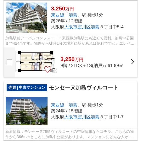
3,250
万円
東西線
「
加島
」駅 徒歩1分
築26年 / 12階建
大阪府
大阪市淀川区
加島
３丁目中5-4
加島駅前アーバンコンフォート：東西線加島駅にも近くて便利。加島中公園
まで424mです。物件から徒歩1分の場所に駅があれば便利ですね。エレベー
ター付きの物件です。不動産のご購入を...
3,250
万
円
9階 / 2LDK＋1S(納戸) / 61.89㎡
モンセーヌ加島ヴィルコート
売買 | 中古マンション
東西線
「
加島
」駅 徒歩1分
築24年 / 15階建
大阪府
大阪市淀川区
加島
３丁目中1-7
新着情報：モンセーヌ加島ヴィルコートの空室情報ならコチラ。こちらの物
件から366mのところに加島中公園があります。マンションにどんな人が住