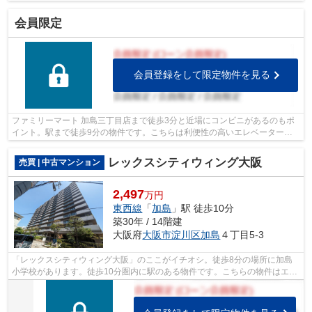
大きいです！ライフサービスでは、沢山...
会員限定
会員登録をして限定物件を見る
ファミリーマート 加島三丁目店まで徒歩3分と近場にコンビニがあるのもポ
イント。駅まで徒歩9分の物件です。こちらは利便性の高いエレベーター付
きの物件です。この物件は快適な室内環...
レックスシティウィング大阪
売買 | 中古マンション
2,497
万円
東西線
「
加島
」駅 徒歩10分
築30年 / 14階建
大阪府
大阪市淀川区
加島
４丁目5-3
「レックスシティウィング大阪」のここがイチオシ。徒歩8分の場所に加島
小学校があります。徒歩10分圏内に駅のある物件です。こちらの物件はエレ
ベーター2基付きです。大阪市淀川区エ...