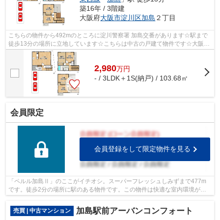
築16年 / 3階建
大阪府
大阪市淀川区
加島
２丁目
こちらの物件から492mのところに淀川警察署 加島交番があります☆駅まで
徒歩13分の場所に立地しています☆こちらは中古の戸建て物件です☆大阪市
淀川区周辺の売買戸建て情報なら、ライフ...
2,980
万
円
- / 3LDK＋1S(納戸) / 103.68㎡
会員限定
会員登録をして限定物件を見る
「ペルル加島Ⅱ」のここがイチオシ。スーパーフレッシュしみずまで477m
です。徒歩2分の場所に駅のある物件です。この物件は快適な室内環境が魅
力の中古マンションとなっています。大阪...
加島駅前アーバンコンフォート
売買 | 中古マンション