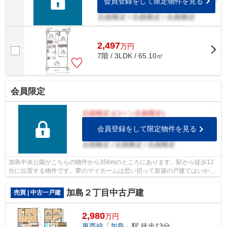
会員登録をして限定物件を見る
2,497
万
円
7階 / 3LDK / 65.10㎡
会員限定
会員登録をして限定物件を見る
加島中央公園がこちらの物件から356mのところにあります。駅から徒歩12
分に位置する物件です。夢のマイホームは思い切って新築の戸建てはいかが
でしょうか。好評の新築物件なので、お...
加島２丁目中古戸建
売買 | 中古一戸建
2,980
万円
東西線
「
加島
」駅 徒歩13分