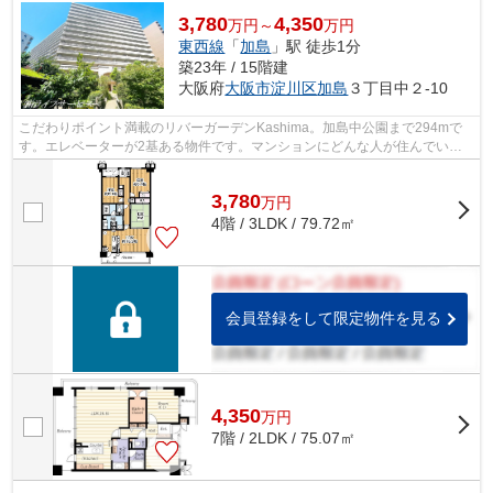
3,780
4,350
万円～
万円
東西線
「
加島
」駅 徒歩1分
築23年 / 15階建
大阪府
大阪市淀川区
加島
３丁目中２-10
こだわりポイント満載のリバーガーデンKashima。加島中公園まで294mで
す。エレベーターが2基ある物件です。マンションにどんな人が住んでいる
のかも中古マンションなら事前に知れます...
3,780
万
円
4階 / 3LDK / 79.72㎡
会員登録をして限定物件を見る
4,350
万
円
7階 / 2LDK / 75.07㎡