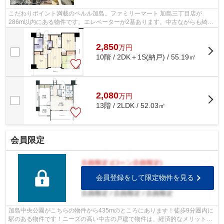
こだわりポイント満載のペルル加島。ファミリーマート 加島三丁目店が
286m以内にある物件です。エレベーターが2基あります。中古ながらも綺麗
な室内と魅力的な住環境のマンションです...
2,850
万
円
10階 / 2DK＋1S(納戸) / 55.19㎡
2,080
万
円
13階 / 2LDK / 52.03㎡
会員限定
会員登録をして限定物件を見る
加島中央公園がこちらの物件から435mのところにあります！徒歩9分圏内に
駅のある物件です！ニーズの高い中古の戸建て物件は、経済的なメリットも