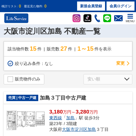
0
0
新規会員登録
会員ログイン
検討リスト:
最近見た物件:
MENU
大阪市淀川区加島 不動産一覧
15
27
1～15
該当物件数
件
販売数
件
件を表示
変更
絞り込み条件：
なし
販売物件のみ
加島３丁目中古戸建
売買 | 中古一戸建
3,180
3,280
万円～
万円
東西線
「
加島
」駅 徒歩3分
築23年 / 3階建
大阪府
大阪市淀川区
加島
３丁目