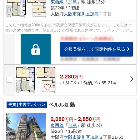
東西線
「
加島
」駅 徒歩13分
築22年 / 2階建
大阪府
大阪市淀川区
加島
１丁目
こちらの物件は208m以内に大阪府立東淀工業高校があります。こちらは中
古の戸建て物件です。駅徒歩13分の場所にある物件です。ライフサービスが
お届けします、東西線加島周辺の物件情...
会員登録をして限定物件を見る
2,280
万
円
- / 3LDK＋1S(納戸) / 85.21㎡
ペルル加島
売買 | 中古マンション
2,080
2,850
万円～
万円
東西線
「
加島
」駅 徒歩2分
築26年 / 15階建
大阪府
大阪市淀川区
加島
３丁目11-53