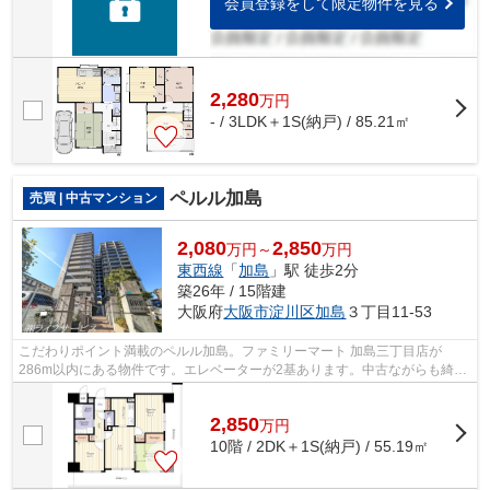
会員登録をして限定物件を見る
2,280
万
円
- / 3LDK＋1S(納戸) / 85.21㎡
ペルル加島
売買 | 中古マンション
2,080
2,850
万円～
万円
東西線
「
加島
」駅 徒歩2分
築26年 / 15階建
大阪府
大阪市淀川区
加島
３丁目11-53
こだわりポイント満載のペルル加島。ファミリーマート 加島三丁目店が
286m以内にある物件です。エレベーターが2基あります。中古ながらも綺麗
な室内と魅力的な住環境のマンションです...
2,850
万
円
10階 / 2DK＋1S(納戸) / 55.19㎡