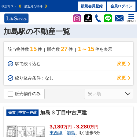
0
0
新規会員登録
会員ログイン
検討リスト:
最近見た物件:
MENU
加島駅の不動産一覧
15
27
1～15
該当物件数
件
販売数
件
件を表示
駅で絞り込む
変更
変更
絞り込み条件：
なし
販売物件のみ
加島３丁目中古戸建
売買 | 中古一戸建
3,180
3,280
万円～
万円
東西線
「
加島
」駅 徒歩3分