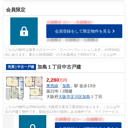
会員限定
会員登録をして限定物件を見る
こちらの物件は最寄りのスーパー「スーパーフレッシュしみず」が453m以
内にあります。家から桂寿病院・のぞみ薬局まで495mです。こちらは中古
のテラスハウス物件です。駅から徒歩12分...
加島１丁目中古戸建
売買 | 中古一戸建
2,280
万円
東西線
「
加島
」駅 徒歩13分
築22年 / 2階建
大阪府
大阪市淀川区
加島
１丁目
こちらの物件は208m以内に大阪府立東淀工業高校があります。こちらは中
古の戸建て物件です。駅徒歩13分の場所にある物件です。ライフサービスが
お届けします、東西線加島周辺の物件情...