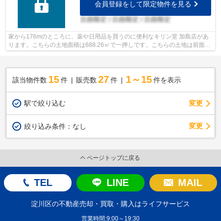
会員登録をして限定物件を見る
家から176mのところに、薬や日用品を買うのに便利なキリン堂 加島店があ
ります。こちらの土地面積は688.26㎡で一押しです。こちらの土地は前面道
路6m以上です。駅まで徒歩14分でアクセ...
15
27
1～15
該当物件数
件
販売数
件
件を表示
駅で絞り込む
変更
変更
絞り込み条件：
なし
ページトップに戻る
TEL
LINE
MAIL
淀川区の不動産売却・買取・購入はライフサービス
営業時間:9:00～19:30