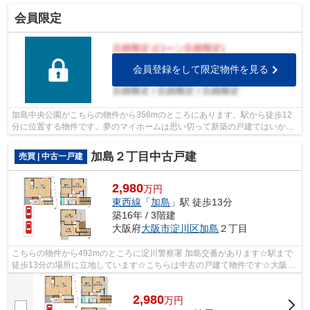
会員限定
会員登録をして限定物件を見る
加島中央公園がこちらの物件から356mのところにあります。駅から徒歩12
分に位置する物件です。夢のマイホームは思い切って新築の戸建てはいかが
でしょうか。好評の新築物件なので、お...
加島２丁目中古戸建
売買 | 中古一戸建
2,980
万円
東西線
「
加島
」駅 徒歩13分
築16年 / 3階建
大阪府
大阪市淀川区
加島
２丁目
こちらの物件から492mのところに淀川警察署 加島交番があります☆駅まで
徒歩13分の場所に立地しています☆こちらは中古の戸建て物件です☆大阪市
淀川区周辺の売買戸建て情報なら、ライフ...
2,980
万
円