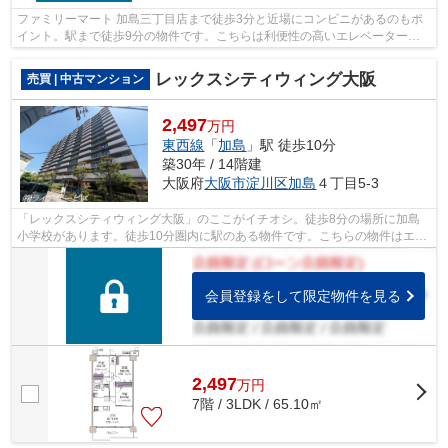
ファミリーマート 加島三丁目店まで徒歩3分と近場にコンビニがあるのもポ
イント。駅まで徒歩9分の物件です。こちらは利便性の高いエレベーター付
きの物件です。この物件は快適な室内環...
レックスシティウィング大阪
売買 | 中古マンション
2,497
万円
東西線
「
加島
」駅 徒歩10分
築30年 / 14階建
大阪府
大阪市淀川区
加島
４丁目5-3
「レックスシティウィング大阪」のここがイチオシ。徒歩8分の場所に加島
小学校があります。徒歩10分圏内に駅のある物件です。こちらの物件はエレ
ベーター2基付きです。大阪市淀川区エ...
会員登録をして限定物件を見る
2,497
万
円
7階 / 3LDK / 65.10㎡