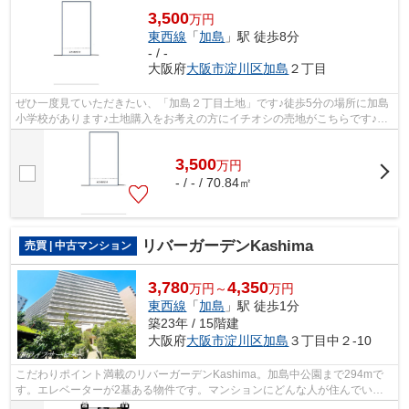
3,500
万円
東西線
「
加島
」駅 徒歩8分
- / -
大阪府
大阪市淀川区
加島
２丁目
ぜひ一度見ていただきたい、「加島２丁目土地」です♪徒歩5分の場所に加島
小学校があります♪土地購入をお考えの方にイチオシの売地がこちらです♪建
築条件がないため、お目当ての建築会...
3,500
万
円
- / - / 70.84㎡
リバーガーデンKashima
売買 | 中古マンション
3,780
4,350
万円～
万円
東西線
「
加島
」駅 徒歩1分
築23年 / 15階建
大阪府
大阪市淀川区
加島
３丁目中２-10
こだわりポイント満載のリバーガーデンKashima。加島中公園まで294mで
す。エレベーターが2基ある物件です。マンションにどんな人が住んでいる
のかも中古マンションなら事前に知れます...