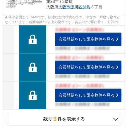
築23年 / 3階建
大阪府
大阪市淀川区
加島
３丁目
加島中公園まで164mです。快適な室内環境を持つ、中古の一戸建て物件と
なっています。前面道路6m以上の物件です。徒歩3分で駅に着く、好評の物
件です。東西線加島周辺の一戸建てをお探...
会員登録をして限定物件を見る
会員登録をして限定物件を見る
会員登録をして限定物件を見る
3
残り
件を表示する