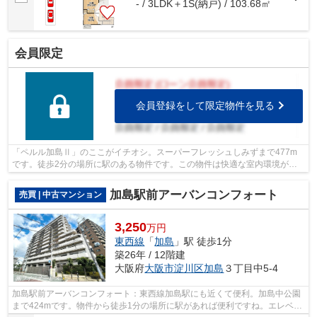
- / 3LDK＋1S(納戸) / 103.68㎡
会員限定
会員登録をして限定物件を見る
「ペルル加島Ⅱ」のここがイチオシ。スーパーフレッシュしみずまで477m
です。徒歩2分の場所に駅のある物件です。この物件は快適な室内環境が魅
力の中古マンションとなっています。大阪...
加島駅前アーバンコンフォート
売買 | 中古マンション
3,250
万円
東西線
「
加島
」駅 徒歩1分
築26年 / 12階建
大阪府
大阪市淀川区
加島
３丁目中5-4
加島駅前アーバンコンフォート：東西線加島駅にも近くて便利。加島中公園
まで424mです。物件から徒歩1分の場所に駅があれば便利ですね。エレベー