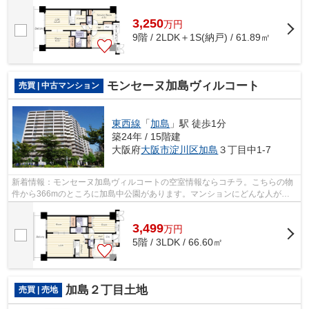
ター付きの物件です。不動産のご購入を...
3,250
万
円
9階 / 2LDK＋1S(納戸) / 61.89㎡
モンセーヌ加島ヴィルコート
売買 | 中古マンション
東西線
「
加島
」駅 徒歩1分
築24年 / 15階建
大阪府
大阪市淀川区
加島
３丁目中1-7
新着情報：モンセーヌ加島ヴィルコートの空室情報ならコチラ。こちらの物
件から366mのところに加島中公園があります。マンションにどんな人が住
んでいるのかも中古マンションなら事前...
3,499
万
円
5階 / 3LDK / 66.60㎡
加島２丁目土地
売買 | 売地