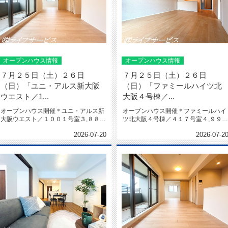
オープンハウス情報
オープンハウス情報
７月２５日（土）２６日
７月２５日（土）２６日
（日）「ユニ・アルス新大阪
（日）「ファミールハイツ北
ウエスト／1...
大阪４号棟／...
オープンハウス開催＊ユニ・アルス新
オープンハウス開催＊ファミールハイ
大阪ウエスト／１００１号室３,８８０
ツ北大阪４号棟／４１７号室４,９９８
万円＊★上層階★南西角部屋★陽...
万円＊★南西角部屋★４LDK★...
2026-07-20
2026-07-2