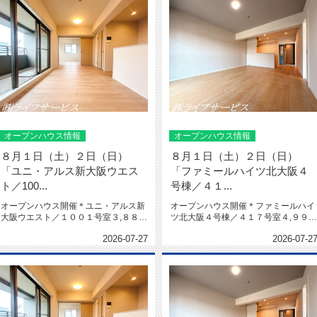
オープンハウス情報
オープンハウス情報
８月１日（土）２日（日）
８月１日（土）２日（日）
「ユニ・アルス新大阪ウエス
「ファミールハイツ北大阪４
ト／100...
号棟／４１...
オープンハウス開催＊ユニ・アルス新
オープンハウス開催＊ファミールハイ
大阪ウエスト／１００１号室３,８８０
ツ北大阪４号棟／４１７号室４,９９８
万円＊★上層階★南西角部屋★陽...
万円＊★南西角部屋★４LDK★...
2026-07-27
2026-07-2