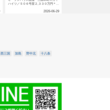
ハイツ／５０６号室２,３３０万円＊★
南向き★令和７年６月室内全面改...
9
2026-06-29
西三国
加島
野中北
十八条