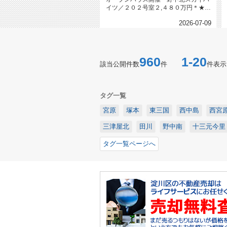
イツ／２０２号室２,４８０万円＊★令
和８年６月室内リフォーム済★南...
2026-07-09
960
1-20
該当公開件数
件
件表示
タグ一覧
宮原
塚本
東三国
西中島
西宮
三津屋北
田川
野中南
十三元今里
タグ一覧ページへ