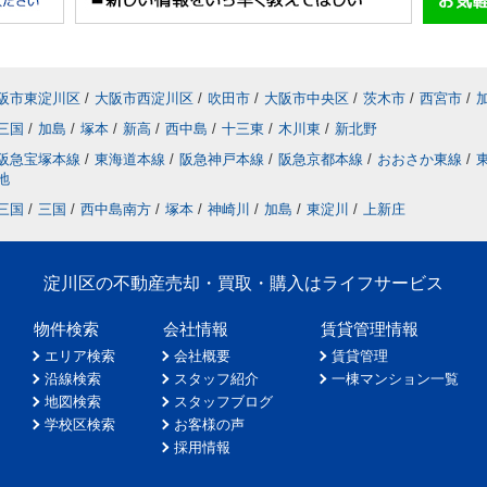
阪市東淀川区
/
大阪市西淀川区
/
吹田市
/
大阪市中央区
/
茨木市
/
西宮市
/
三国
/
加島
/
塚本
/
新高
/
西中島
/
十三東
/
木川東
/
新北野
阪急宝塚本線
/
東海道本線
/
阪急神戸本線
/
阪急京都本線
/
おおさか東線
/
地
三国
/
三国
/
西中島南方
/
塚本
/
神崎川
/
加島
/
東淀川
/
上新庄
淀川区の不動産売却・買取・購入はライフサービス
物件検索
会社情報
賃貸管理情報
エリア検索
会社概要
賃貸管理
沿線検索
スタッフ紹介
一棟マンション一覧
地図検索
スタッフブログ
学校区検索
お客様の声
採用情報