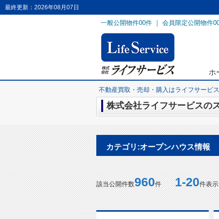
最終更新：2026年08月07日
一般公開物件
00
件 ｜ 会員限定公開物件
0
ホ
不動産買取・売却・購入はライフサービ
株式会社ライフサービスのス
カテゴリ:オープンハウス情報
960
1-20
該当公開件数
件
件表示