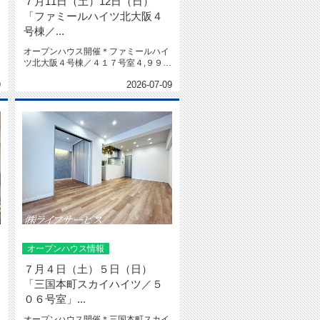
７月11日（土）12日（日）
「ファミールハイツ北大阪４
号棟／...
オープンハウス開催＊ファミールハイ
ツ北大阪４号棟／４１７号室４,９９８
万円＊★南西角部屋★４LDK★...
9
2026-07-09
オープンハウス情報
７月４日（土）５日（日）
「三国本町スカイハイツ／５
０６号室」...
オープンハウス開催＊三国本町スカイ