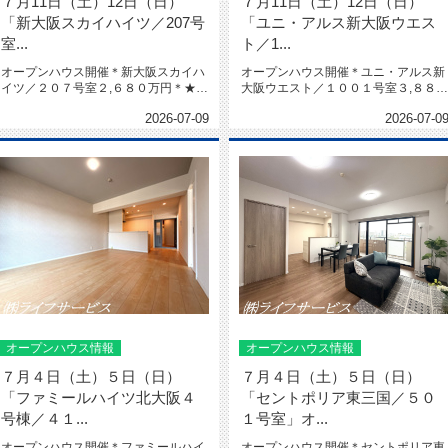
７月11日（土）12日（日）
７月11日（土）12日（日）
「新大阪スカイハイツ／207号
「ユニ・アルス新大阪ウエス
室...
ト／1...
オープンハウス開催＊新大阪スカイハ
オープンハウス開催＊ユニ・アルス新
イツ／２０７号室２,６８０万円＊★令
大阪ウエスト／１００１号室３,８８０
和８年３月室内リフォーム済★全...
万円＊★上層階★南西角部屋★陽...
2026-07-09
2026-07-0
オープンハウス情報
オープンハウス情報
７月４日（土）５日（日）
７月４日（土）５日（日）
「ファミールハイツ北大阪４
「セントポリア東三国／５０
号棟／４１...
１号室」オ...
オープンハウス開催＊ファミールハイ
オープンハウス開催＊セントポリア東