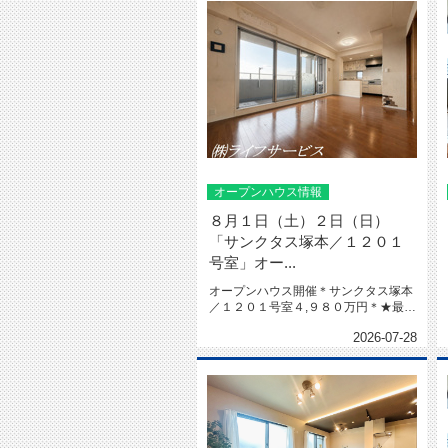
オープンハウス情報
８月１日（土）２日（日）
「サンクタス塚本／１２０１
号室」オー...
オープンハウス開催＊サンクタス塚本
／１２０１号室４,９８０万円＊★最上
階★三方角部屋★陽当り＆通風＆...
2026-07-28