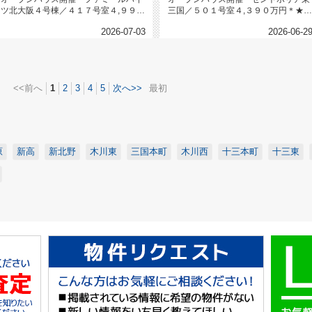
ツ北大阪４号棟／４１７号室４,９９８
三国／５０１号室４,３９０万円＊★角
万円＊★南西角部屋★４LDK★...
部屋★令和８年５月室内リフォー...
2026-07-03
2026-06-2
<<前へ
1
2
3
4
5
次へ>>
最初
原
新高
新北野
木川東
三国本町
木川西
十三本町
十三東