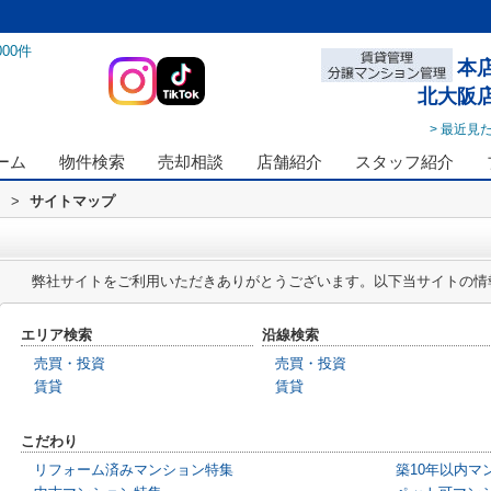
000
件
本
北大阪
> 最近見
ーム
物件検索
売却相談
店舗紹介
スタッフ紹介
ス
>
サイトマップ
弊社サイトをご利用いただきありがとうございます。以下当サイトの情
エリア検索
沿線検索
売買・投資
売買・投資
賃貸
賃貸
こだわり
リフォーム済みマンション特集
築10年以内マ