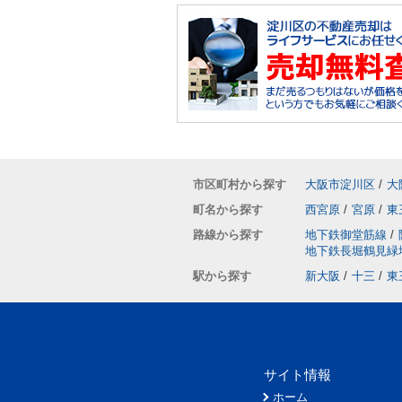
市区町村から探す
大阪市淀川区
/
大
町名から探す
西宮原
/
宮原
/
東
路線から探す
地下鉄御堂筋線
/
地下鉄長堀鶴見緑
駅から探す
新大阪
/
十三
/
東
サイト情報
ホーム