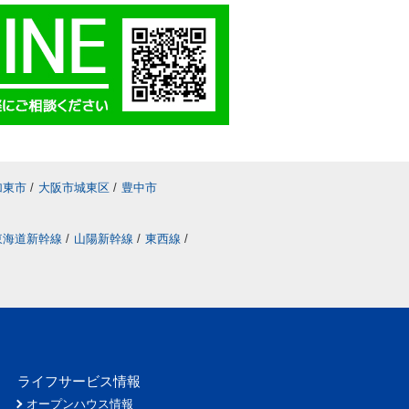
加東市
/
大阪市城東区
/
豊中市
東海道新幹線
/
山陽新幹線
/
東西線
/
ライフサービス情報
オープンハウス情報