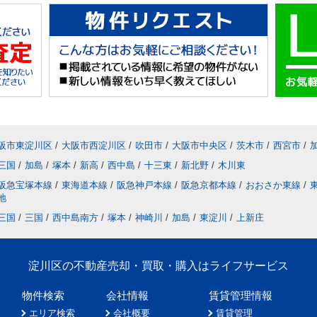
阪市東淀川区
/
大阪市西淀川区
/
吹田市
/
大阪市中央区
/
茨木市
/
西宮市
/
三国
/
加島
/
塚本
/
新高
/
西中島
/
十三東
/
新北野
/
木川東
阪急宝塚本線
/
東海道本線
/
阪急神戸本線
/
阪急京都本線
/
おおさか東線
/
地
三国
/
三国
/
西中島南方
/
塚本
/
神崎川
/
加島
/
東淀川
/
上新庄
淀川区の不動産売却・買取・購入はライフサービス
物件検索
会社情報
賃貸管理情報
エリア検索
会社概要
賃貸管理