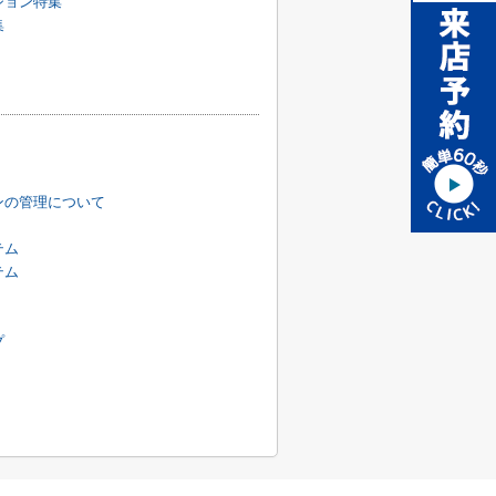
ション特集
集
ンの管理について
テム
テム
プ