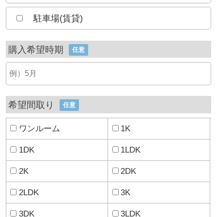
駐車場(賃貸)
購入希望時期
任意
希望間取り
任意
ワンルーム
1K
1DK
1LDK
2K
2DK
2LDK
3K
3DK
3LDK