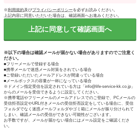
※
利用規約
及び
プライバシーポリシー
を必ずお読みください。
上記内容に同意いただいた場合は、確認画面へお進みください。
上記に同意して確認画面へ
※以下の場合は確認メールが届かない場合がありますのでご注意く
ださい。
■フリーメールで登録する場合
■携帯メールで迷惑メール対策をされている場合
■ご登録いただいたメールアドレスが間違っている場合
■メールボックスの容量が一杯になっている場合
※ドメイン指定受信を設定されている方は「info@life-service-kk.co.jp」
からのメールを受信できるように設定してください。
※携帯電話やフリーメールのメールアドレスでのご登録で、PCメールの
受信拒否設定やURL付きメールの受信拒否設定をしている場合に、受信
フォルダでなく迷惑メールフォルダやゴミ箱にメールが振り分けられて
しまい、確認メールの受信ができない可能性がございます。
お手数ですが、メールが届かない場合にはメール設定をご確認くださ
い。