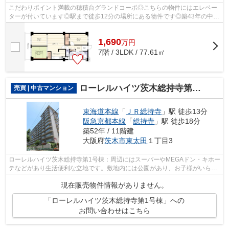
こだわりポイント満載の穂積台グランドコーポ◎こちらの物件にはエレベー
ターが付いています◎駅まで徒歩12分の場所にある物件です◎築43年の中古
マンションです◎茨木市エリアの情報を知...
1,690
万
円
7階 / 3LDK / 77.61㎡
ローレルハイツ茨木総持寺第1号棟
売買 | 中古マンション
東海道本線
「
ＪＲ総持寺
」駅 徒歩13分
阪急京都本線
「
総持寺
」駅 徒歩18分
築52年 / 11階建
大阪府
茨木市
東太田
１丁目3
ローレルハイツ茨木総持寺第1号棟：周辺にはスーパーやMEGAドン・キホー
テなどがあり生活便利な立地です。敷地内には公園があり、お子様がいらっ
しゃる家庭にもおすすめです。 当社が...
現在販売物件情報がありません。
「ローレルハイツ茨木総持寺第1号棟」への
お問い合わせはこちら