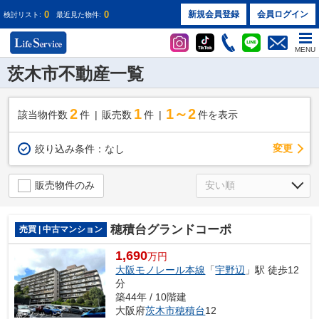
0
0
新規会員登録
会員ログイン
検討リスト:
最近見た物件:
MENU
茨木市不動産一覧
2
1
1～2
該当物件数
件
販売数
件
件を表示
変更
絞り込み条件：
なし
販売物件のみ
穂積台グランドコーポ
売買 | 中古マンション
1,690
万円
大阪モノレール本線
「
宇野辺
」駅 徒歩12
分
築44年 / 10階建
大阪府
茨木市
穂積台
12