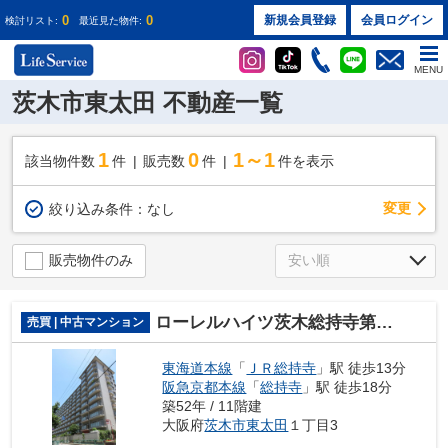
0
0
新規会員登録
会員ログイン
検討リスト:
最近見た物件:
MENU
茨木市東太田 不動産一覧
1
0
1～1
該当物件数
件
販売数
件
件を表示
変更
絞り込み条件：
なし
販売物件のみ
ローレルハイツ茨木総持寺第1号棟
売買 | 中古マンション
東海道本線
「
ＪＲ総持寺
」駅 徒歩13分
阪急京都本線
「
総持寺
」駅 徒歩18分
築52年 / 11階建
大阪府
茨木市
東太田
１丁目3