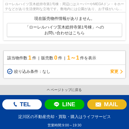
ローレルハイツ茨木総持寺第1号棟：周辺にはスーパーやMEGAドン・キホー
テなどがあり生活便利な立地です。敷地内には公園があり、お子様がいらっ
しゃる家庭にもおすすめです。 当社が...
現在販売物件情報がありません。
「ローレルハイツ茨木総持寺第1号棟」への
お問い合わせはこちら
1
0
1～1
該当物件数
件
販売数
件
件を表示
変更
絞り込み条件：
なし
ページトップに戻る
TEL
LINE
MAIL
淀川区の不動産売却・買取・購入はライフサービス
営業時間:9:00～19:30