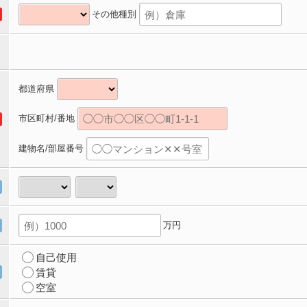
その他種別
都道府県
市区町村/番地
建物名/部屋番号
万円
自己使用
賃貸
空室