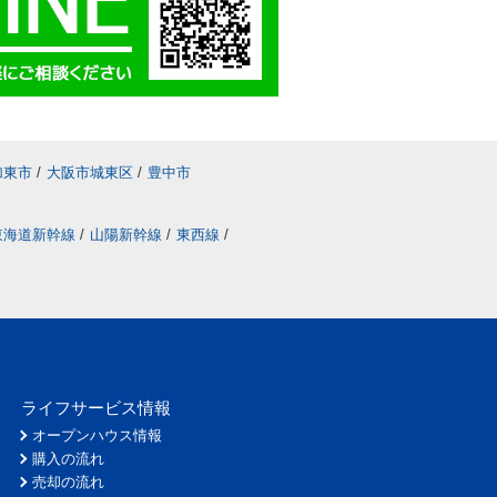
加東市
/
大阪市城東区
/
豊中市
東海道新幹線
/
山陽新幹線
/
東西線
/
ライフサービス情報
オープンハウス情報
購入の流れ
売却の流れ