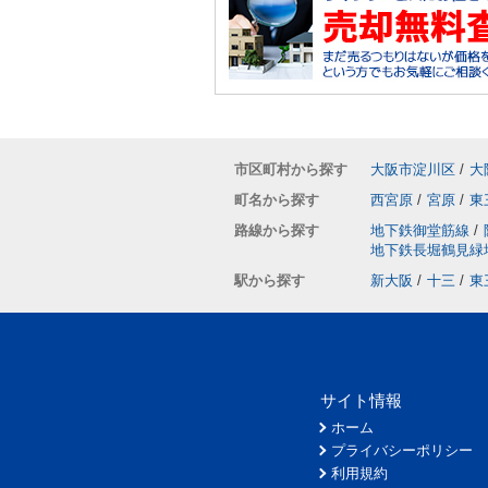
市区町村から探す
大阪市淀川区
/
大
町名から探す
西宮原
/
宮原
/
東
路線から探す
地下鉄御堂筋線
/
地下鉄長堀鶴見緑
駅から探す
新大阪
/
十三
/
東
サイト情報
ホーム
プライバシーポリシー
利用規約