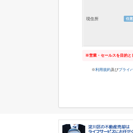
現住所
任意
※営業・セールスを目的と
※
利用規約
及び
プライ