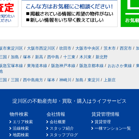
阪市東淀川区
/
大阪市西淀川区
/
吹田市
/
大阪市中央区
/
茨木市
/
西宮市
/
三国
/
加島
/
塚本
/
新高
/
西中島
/
十三東
/
木川東
/
新北野
阪急宝塚本線
/
東海道本線
/
阪急神戸本線
/
阪急京都本線
/
おおさか東線
/
地
三国
/
三国
/
西中島南方
/
塚本
/
神崎川
/
加島
/
東淀川
/
上新庄
淀川区の不動産売却・買取・購入はライフサービス
物件検索
会社情報
賃貸管理情報
エリア検索
会社概要
賃貸管理
沿線検索
スタッフ紹介
一棟マンション一覧
地図検索
スタッフブログ