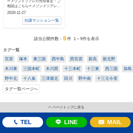
☞メゾンドソアレの売却査定・ご
相談はこちら☞メゾンドソアレの
売り出し中の物件はこちら
2020-11-27
分譲マンション一覧
9
該当公開件数：
件
1～9
件を表示
タグ一覧
宮原
塚本
東三国
西中島
西宮原
新高
新北野
木川東
三国本町
木川西
十三本町
十三東
西三国
加島
野中北
十八条
三津屋北
田川
野中南
十三元今里
タグ一覧ページへ
ページトップに戻る
TEL
LINE
MAIL