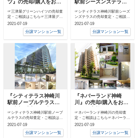
ツ』の売却/購入をお考
駅前シーズンズテラ
えのお客様へ
ス』の売却/購入をお考
☞三津屋グリーンハイツの売却査
☞シティテラス神崎川駅前シーズ
えのお客様へ
定・ご相談はこちら☞三津屋グリ
ンズテラスの売却査定・ご相談は
ーンハイツの売り出し中の物件は
こちら☞シティテラス神崎川駅前
2021-07-19
2021-07-19
こちら
シーズンズ...
分譲マンション一覧
分譲マンション一覧
『シティテラス神崎川
『ネバーランド神崎
駅前ノーブルテラス』
川』の売却/購入をお考
の売却/購入をお考えの
えのお客様へ
☞シティテラス神崎川駅前ノーブ
☞ネバーランド神崎川の売却査
お客様へ
ルテラスの売却査定・ご相談はこ
定・ご相談はこちら☞ネバーラン
ちら☞シティテラス神崎川駅前ノ
ド神崎川の売り出し中の物件はこ
2021-07-19
2021-07-19
ーブルテラ...
ちら
分譲マンション一覧
分譲マンション一覧