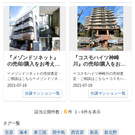
『メゾンドソネット』
『コスモハイツ神崎
の売却/購入をお考えの
川』の売却/購入をお考
お客様へ
えのお客様へ
☞メゾンドソネットの売却査定・
☞コスモハイツ神崎川の売却査
ご相談はこちら☞メゾンドソネッ
定・ご相談はこちら☞コスモハイ
トの売り出し中の物件はこちら
ツ神崎川の売り出し中の物件はこ
2021-07-19
2021-07-19
ちら
分譲マンション一覧
分譲マンション一覧
6
該当公開件数：
件
1～6
件を表示
タグ一覧
宮原
塚本
東三国
西中島
西宮原
新高
新北野