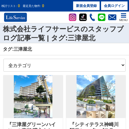
0
0
新規会員登録
会員ログイン
検討リスト:
最近見た物件:
MENU
株式会社ライフサービスのスタッフブ
ログ記事一覧 | タグ:三津屋北
タグ:三津屋北
『三津屋グリーンハイ
『シティテラス神崎川