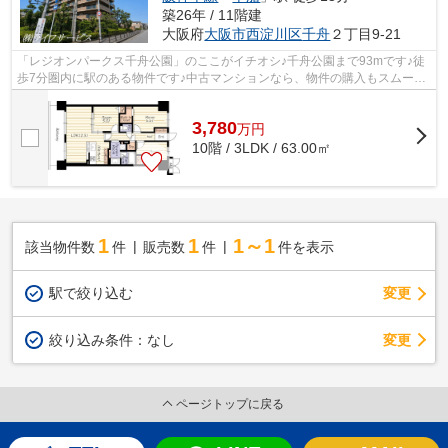
築26年 / 11階建
大阪府
大阪市西淀川区
千舟
２丁目9-21
「レジオンパークス千舟公園」のここがイチオシ♪千舟公園まで93mです♪徒
歩7分圏内に駅のある物件です♪中古マンションなら、物件の購入もスムーズ
です♪当社がご紹介する大阪市西淀川区...
3,780
万
円
10階 / 3LDK / 63.00㎡
1
1
1～1
該当物件数
件
販売数
件
件を表示
駅で絞り込む
変更
変更
絞り込み条件：
なし
ページトップに戻る