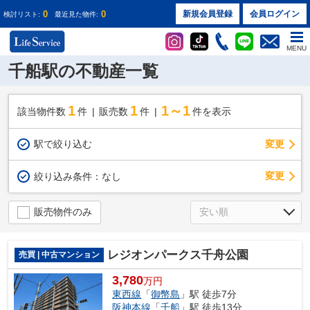
0
0
新規会員登録
会員ログイン
検討リスト:
最近見た物件:
MENU
千船駅の不動産一覧
1
1
1～1
該当物件数
件
販売数
件
件を表示
駅で絞り込む
変更
変更
絞り込み条件：
なし
販売物件のみ
レジオンパークス千舟公園
売買 | 中古マンション
3,780
万円
東西線
「
御幣島
」駅 徒歩7分
阪神本線
「
千船
」駅 徒歩13分