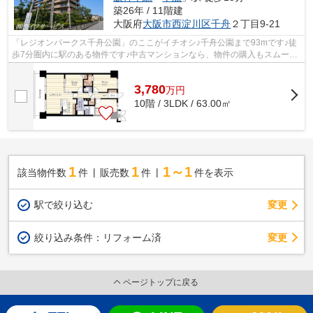
築26年 / 11階建
大阪府
大阪市西淀川区
千舟
２丁目9-21
「レジオンパークス千舟公園」のここがイチオシ♪千舟公園まで93mです♪徒
歩7分圏内に駅のある物件です♪中古マンションなら、物件の購入もスムーズ
です♪当社がご紹介する大阪市西淀川区...
3,780
万
円
10階 / 3LDK / 63.00㎡
1
1
1～1
該当物件数
件
販売数
件
件を表示
駅で絞り込む
変更
変更
絞り込み条件：
リフォーム済
ページトップに戻る