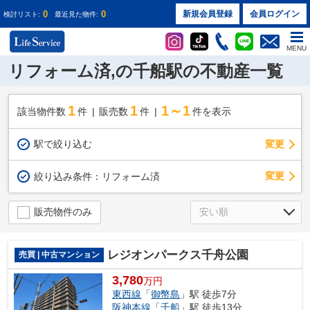
0
0
新規会員登録
会員ログイン
検討リスト:
最近見た物件:
MENU
リフォーム済,の千船駅の不動産一覧
1
1
1～1
該当物件数
件
販売数
件
件を表示
駅で絞り込む
変更
変更
絞り込み条件：
リフォーム済
販売物件のみ
レジオンパークス千舟公園
売買 | 中古マンション
3,780
万円
東西線
「
御幣島
」駅 徒歩7分
阪神本線
「
千船
」駅 徒歩13分