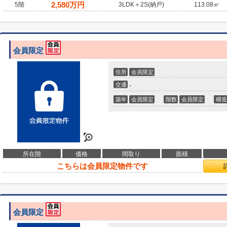
2,580
万円
5階
3LDK＋2S(納戸)
113.08㎡
会員限定
住所
会員限定
交通
-
築年
会員限定
階数
会員限定
構造
所在階
価格
間取り
面積
こちらは会員限定物件です
会員限定