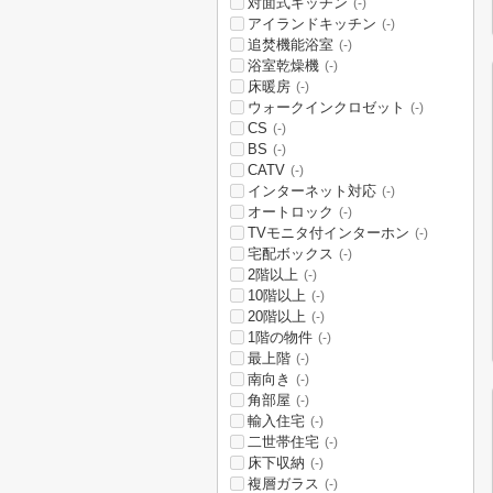
対面式キッチン
(-)
アイランドキッチン
(-)
追焚機能浴室
(-)
浴室乾燥機
(-)
床暖房
(-)
ウォークインクロゼット
(-)
CS
(-)
BS
(-)
CATV
(-)
インターネット対応
(-)
オートロック
(-)
TVモニタ付インターホン
(-)
宅配ボックス
(-)
2階以上
(-)
10階以上
(-)
20階以上
(-)
1階の物件
(-)
最上階
(-)
南向き
(-)
角部屋
(-)
輸入住宅
(-)
二世帯住宅
(-)
床下収納
(-)
複層ガラス
(-)