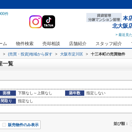
000
件
本
北大阪
> 最近見
ーム
物件検索
売却相談
店舗紹介
スタッフ紹介
ス
>
(売買・投資)地域から探す
>
大阪市淀川区
>
十三本町の売買物件
産一覧
面積
下限なし～上限なし
築年数
指定しない
間取り
指定なし
並び順：
販売物件のみ表示