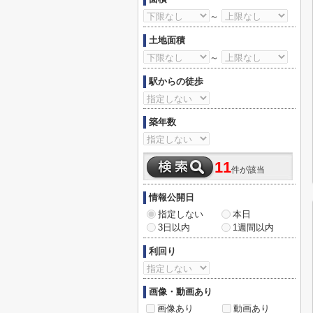
～
土地面積
～
駅からの徒歩
築年数
11
件が該当
情報公開日
指定しない
本日
3日以内
1週間以内
利回り
画像・動画あり
画像あり
動画あり