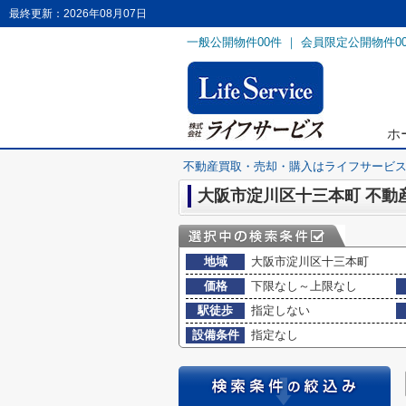
最終更新：2026年08月07日
一般公開物件
00
件 ｜ 会員限定公開物件
0
ホ
不動産買取・売却・購入はライフサービ
大阪市淀川区十三本町 不動
地域
大阪市淀川区十三本町
価格
下限なし～上限なし
駅徒歩
指定しない
設備条件
指定なし