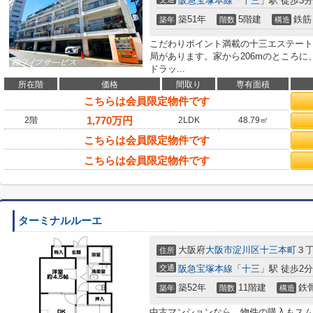
阪急宝塚本線
「
十三
」駅 徒歩3分
築51年
5階建
鉄筋
築年
階数
構造
こだわりポイント満載の十三エステート
局があります。家から206mのところ
ドラッ...
所在階
価格
間取り
専有面積
こちらは会員限定物件です
1,770
万円
2階
2LDK
48.79㎡
こちらは会員限定物件です
こちらは会員限定物件です
ターミナルルーエ
大阪府
大阪市淀川区
十三本町
３丁
住所
交通
阪急宝塚本線
「
十三
」駅 徒歩2分
築52年
11階建
鉄
築年
階数
構造
中古マンションなら、物件の購入もスム