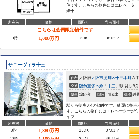
件です。こちらの物件にはエレベーター
線十...
所在階
価格
間取り
専有面積
こちらは会員限定物件です
1,080
万円
10階
2DK
38.02㎡
サニーヴィラ十三
大阪府
大阪市淀川区
十三本町
３丁
住所
交通
阪急宝塚本線
「
十三
」駅 徒歩8分
築52年
11階建
鉄
築年
階数
構造
駅から徒歩8分の物件です。綺麗に整備
す。こちらの物件にはエレベーターが付
イフ...
所在階
価格
間取り
専有面積
1,380
万円
8階
2LDK
37.02㎡
1,190
万円
10階
2LDK
46.77㎡