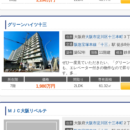
グリーンハイツ十三
大阪府
大阪市淀川区
十三本町
３丁
住所
交通
阪急宝塚本線
「
十三
」駅 徒歩8分
築52年
11階建
鉄
築年
階数
構造
ぜひ一度見ていただきたい、「グリーン
も、エレベーター付きの物件なので昇り
す。多...
所在階
価格
間取り
専有面積
1,980
万円
7階
2LDK
61.32㎡
ＭＪＣ大阪リベルテ
大阪府
大阪市淀川区
十三本町
２丁
住所