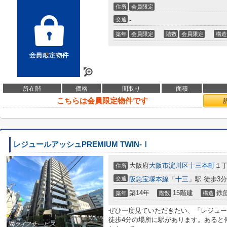
住所
会員限定
交通
-
築年
会員限定
階数
会員限定
構造
所在階
価格
間取り
面積
こちらは会員限定物件です
レジュールアッシュPREMIUM TWIN-Ⅰ
大阪府
大阪市淀川区
十三本町
１丁
住所
交通
阪急宝塚本線
「
十三
」駅 徒歩3分
築14年
15階建
鉄
築年
階数
構造
ぜひ一度見ていただきたい、「レジュールア
徒歩4分の場所に駅があります。あると