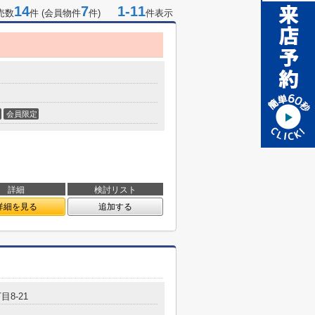
14
7
1-11
売数
件 (会員物件
件)
件表示
会員限定
詳細
検討リスト
詳細を見る
追加する
目8-21