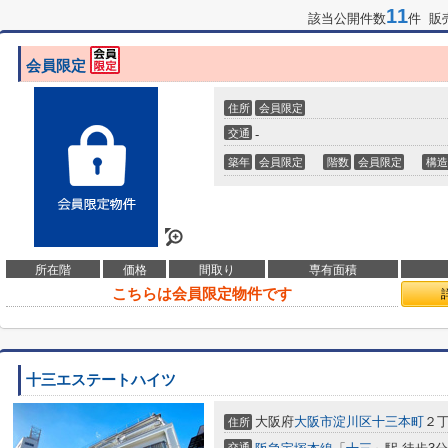
11
該当公開件数
件 販
会員限定
住所
会員限定
交通
-
築年
会員限定
階数
会員限定
構造
所在階
価格
間取り
専有面積
こちらは会員限定物件です
十三エステートハイツ
大阪府
大阪市淀川区
十三本町
２丁
住所
交通