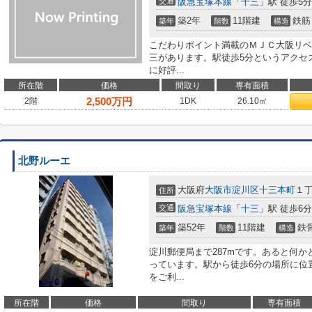
交通
阪急宝塚本線
「
十三
」駅 徒歩5分
築2年
11階建
鉄筋
築年
階数
構造
こだわりポイント満載のＭＪＣ大阪リベ
三があります。駅徒歩5分というアクセ
に好評...
所在階
価格
間取り
専有面積
2,500
万円
2階
1DK
26.10㎡
北野ルーエ
大阪府
大阪市淀川区
十三本町
１丁
住所
交通
阪急宝塚本線
「
十三
」駅 徒歩6分
築52年
11階建
鉄
築年
階数
構造
淀川郵便局まで287mです。あると何
っています。駅から徒歩6分の場所に位
をご利...
所在階
価格
間取り
専有面積