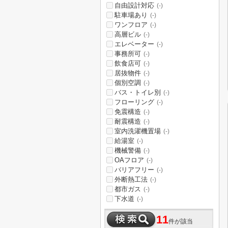
自由設計対応
(-)
駐車場あり
(-)
ワンフロア
(-)
高層ビル
(-)
エレベーター
(-)
事務所可
(-)
飲食店可
(-)
居抜物件
(-)
個別空調
(-)
バス・トイレ別
(-)
フローリング
(-)
免震構造
(-)
耐震構造
(-)
室内洗濯機置場
(-)
給湯室
(-)
機械警備
(-)
OAフロア
(-)
バリアフリー
(-)
外断熱工法
(-)
都市ガス
(-)
下水道
(-)
11
件が該当