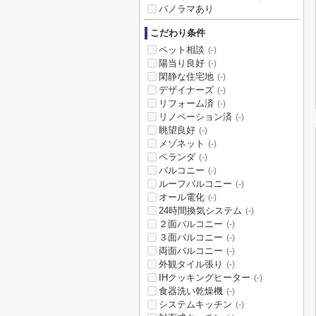
パノラマあり
こだわり条件
ペット相談
(-)
陽当り良好
(-)
閑静な住宅地
(-)
デザイナーズ
(-)
リフォーム済
(-)
リノベーション済
(-)
眺望良好
(-)
メゾネット
(-)
ベランダ
(-)
バルコニー
(-)
ルーフバルコニー
(-)
オール電化
(-)
24時間換気システム
(-)
２面バルコニー
(-)
３面バルコニー
(-)
両面バルコニー
(-)
外観タイル張り
(-)
IHクッキングヒーター
(-)
食器洗い乾燥機
(-)
システムキッチン
(-)