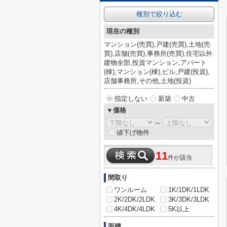
種別で絞り込む
現在の種別
マンション(売買),戸建(売買),土地(売
買),店舗(売買),事務所(売買),住宅以外
建物全部,投資マンション,アパート
(棟),マンション(棟),ビル,戸建(投資),
店舗事務所,その他,土地(投資)
指定しない
新築
中古
▼価格
～
値下げ物件
11
件が該当
間取り
ワンルーム
1K/1DK/1LDK
2K/2DK/2LDK
3K/3DK/3LDK
4K/4DK/4LDK
5K以上
面積