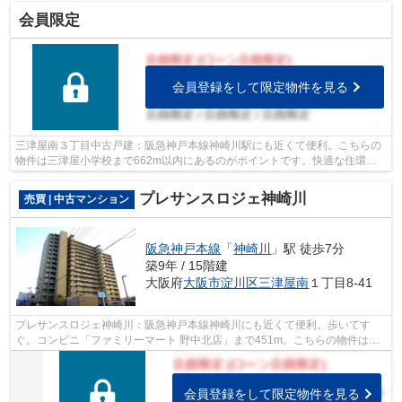
会員限定
会員登録をして限定物件を見る
三津屋南３丁目中古戸建：阪急神戸本線神崎川駅にも近くて便利。こちらの
物件は三津屋小学校まで662m以内にあるのがポイントです。快適な住環境
が魅力的な中古の戸建て物件で充実した...
プレサンスロジェ神崎川
売買 | 中古マンション
阪急神戸本線
「
神崎川
」駅 徒歩7分
築9年 / 15階建
大阪府
大阪市淀川区
三津屋南
１丁目8-41
プレサンスロジェ神崎川：阪急神戸本線神崎川にも近くて便利。歩いてす
ぐ。コンビニ「ファミリーマート 野中北店」まで451m。こちらの物件は築5
年以内になりますので、築浅物件をお求...
会員登録をして限定物件を見る