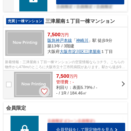
三津屋南１丁目一棟マンション
売買 | 一棟マンション
7,500
万円
阪急神戸本線
「
神崎川
」駅 徒歩9分
築13年 / 3階建
大阪府
大阪市淀川区
三津屋南
１丁目
新着情報：三津屋南１丁目一棟マンションの空室情報ならコチラ。こちらの
物件から478mのところに大阪市立十三市民病院があります。駅から徒歩9分
の物件です。
7,500
万
円
管理費：-
利回り：表面5.79% / -
- / 1R / 184.46㎡
会員限定
会員登録をして限定物件を見る