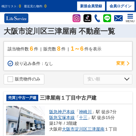
0
0
新規会員登録
会員ログイン
検討リスト:
最近見た物件:
MENU
大阪市淀川区三津屋南 不動産一覧
6
8
1～6
該当物件数
件
販売数
件
件を表示
変更
絞り込み条件：
なし
販売物件のみ
三津屋南１丁目中古戸建
売買 | 中古一戸建
阪急神戸本線
「
神崎川
」駅 徒歩7分
阪急宝塚本線
「
十三
」駅 徒歩15分
築17年 / 3階建
大阪府
大阪市淀川区
三津屋南
１丁目