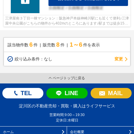
三津屋南３丁目一棟マンション：阪急神戸本線神崎川駅にも近くて便利♪三津
屋中央公園がこちらの物件から402mのところにあります♪駅までは徒歩15分
でアクセス可能です♪
6
8
1～6
該当物件数
件
販売数
件
件を表示
変更
絞り込み条件：
なし
ページトップに戻る
TEL
LINE
MAIL
淀川区の不動産売却・買取・購入はライフサービス
営業時間:9:00～19:30
定休日:水曜日
ホーム
会社概要