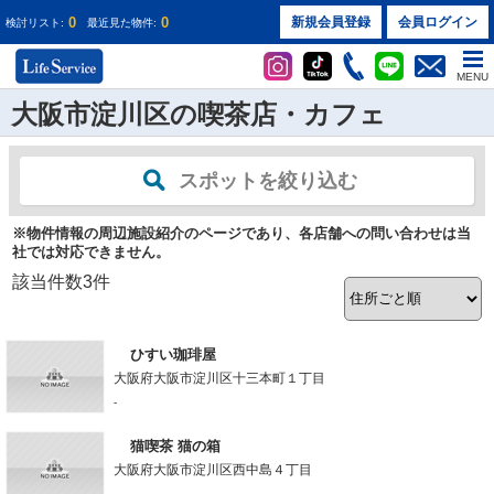
0
0
新規会員登録
会員ログイン
検討リスト:
最近見た物件:
MENU
大阪市淀川区の喫茶店・カフェ
スポットを絞り込む
※物件情報の周辺施設紹介のページであり、各店舗への問い合わせは当
社では対応できません。
該当件数
3
件
ひすい珈琲屋
大阪府大阪市淀川区十三本町１丁目
-
猫喫茶 猫の箱
大阪府大阪市淀川区西中島４丁目
-