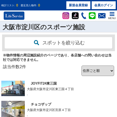
0
0
新規会員登録
会員ログイン
検討リスト:
最近見た物件:
MENU
大阪市淀川区のスポーツ施設
スポットを絞り込む
※物件情報の周辺施設紹介のページであり、各店舗への問い合わせは当
社では対応できません。
該当件数
2
件
JOYFIT24東三国
大阪府大阪市淀川区東三国４丁目
-
チョコザップ
大阪府大阪市淀川区宮原４丁目
-