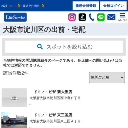
0
0
新規会員登録
会員ログイン
検討リスト:
最近見た物件:
MENU
大阪市淀川区の出前・宅配
スポットを絞り込む
※物件情報の周辺施設紹介のページであり、各店舗への問い合わせは当
社では対応できません。
該当件数
2
件
ドミノ・ピザ 新大阪店
大阪府大阪市淀川区西中島６丁目
-
ドミノ・ピザ 東三国店
大阪府大阪市淀川区東三国４丁目
-