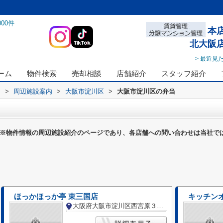
000
件
本
北大阪
> 最近見
ーム
物件検索
売却相談
店舗紹介
スタッフ紹介
ス
>
周辺施設案内
>
大阪市淀川区
>
大阪市淀川区の弁当
※物件情報の周辺施設紹介のページであり、各店舗への問い合わせは当社で
ほっかほっか亭 東三国店
キッチン
大阪府大阪市淀川区西宮原３丁目