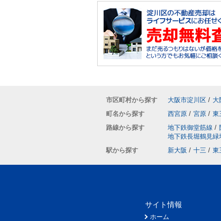
市区町村から探す
大阪市淀川区
/
大
町名から探す
西宮原
/
宮原
/
東
路線から探す
地下鉄御堂筋線
/
地下鉄長堀鶴見緑
駅から探す
新大阪
/
十三
/
東
サイト情報
ホーム