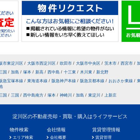
阪市東淀川区
/
大阪市西淀川区
/
吹田市
/
大阪市中央区
/
茨木市
/
西宮市
/
三国
/
加島
/
塚本
/
新高
/
西中島
/
十三東
/
木川東
/
新北野
阪急宝塚本線
/
東海道本線
/
阪急神戸本線
/
阪急京都本線
/
おおさか東線
/
地
三国
/
三国
/
西中島南方
/
塚本
/
神崎川
/
加島
/
東淀川
/
上新庄
淀川区の不動産売却・買取・購入はライフサービス
物件検索
会社情報
賃貸管理情報
エリア検索
会社概要
賃貸管理