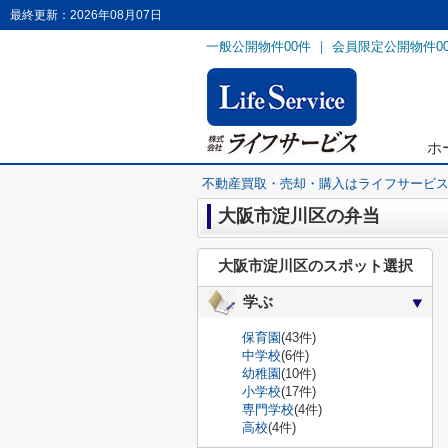
最終更新：2026年08月07日
一般公開物件
00
件 ｜ 会員限定公開物件
0
ホ
不動産買取・売却・購入はライフサービ
大阪市淀川区の弁当
大阪市淀川区のスポット選択
学ぶ
保育園
(43件)
中学校
(6件)
幼稚園
(10件)
小学校
(17件)
専門学校
(4件)
高校
(4件)