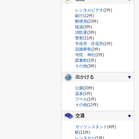
レンタルビデオ
(2件)
銀行
(12件)
郵便局
(23件)
銭湯
(3件)
消防署
(3件)
警察
(11件)
市役所・区役所
(1件)
冠婚葬祭
(2件)
寺院・神社
(2件)
図書館
(1件)
その他
(3件)
出かける
公園
(33件)
温泉
(1件)
プール
(1件)
その他
(12件)
交通
ガソリンスタンド
(4件)
駅
(11件)
レンタカー
(1件)