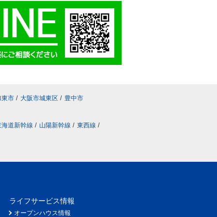
加東市
/
大阪市城東区
/
豊中市
東海道新幹線
/
山陽新幹線
/
東西線
/
ライフサービス情報
オープンハウス情報