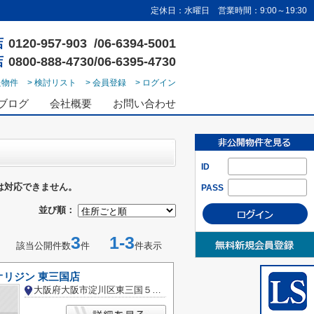
定休日：水曜日 営業時間：9:00～19:30
店
0120-957-903 /06-6394-5001
店
0800-888-4730/06-6395-4730
た物件
> 検討リスト
> 会員登録
> ログイン
ブログ
会社概要
お問い合わせ
ID
は対応できません。
PASS
並び順：
3
1-3
該当公開件数
件
件表示
オリジン 東三国店
大阪府大阪市淀川区東三国５丁目