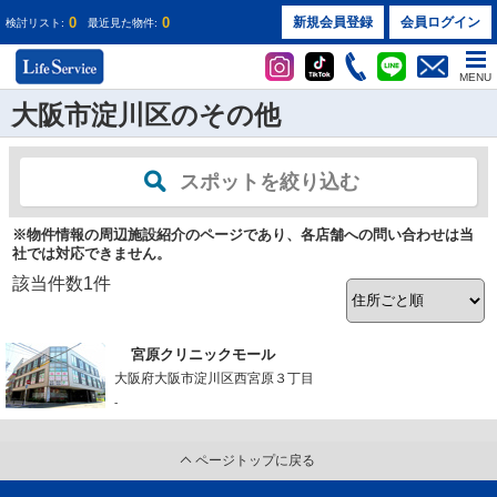
0
0
新規会員登録
会員ログイン
検討リスト:
最近見た物件:
MENU
大阪市淀川区のその他
スポットを絞り込む
※物件情報の周辺施設紹介のページであり、各店舗への問い合わせは当
社では対応できません。
該当件数
1
件
宮原クリニックモール
大阪府大阪市淀川区西宮原３丁目
-
ページトップに戻る