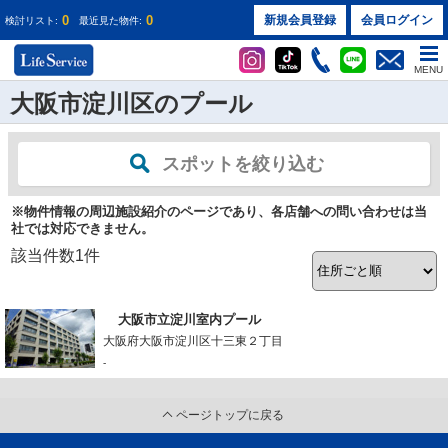
0
0
新規会員登録
会員ログイン
検討リスト:
最近見た物件:
MENU
大阪市淀川区のプール
スポットを絞り込む
※物件情報の周辺施設紹介のページであり、各店舗への問い合わせは当
社では対応できません。
該当件数
1
件
大阪市立淀川室内プール
大阪府大阪市淀川区十三東２丁目
-
ページトップに戻る