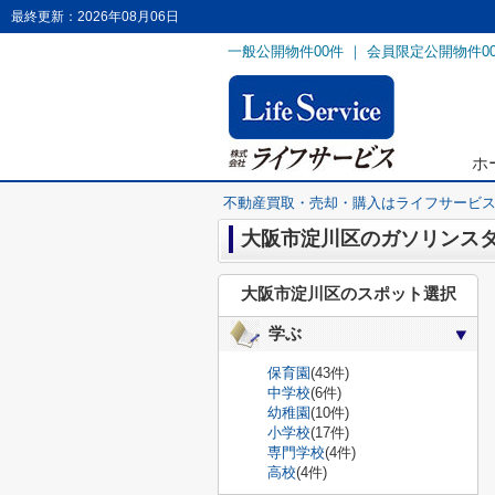
最終更新：2026年08月06日
一般公開物件
00
件 ｜ 会員限定公開物件
0
ホ
不動産買取・売却・購入はライフサービ
大阪市淀川区のガソリンス
大阪市淀川区のスポット選択
学ぶ
保育園
(43件)
中学校
(6件)
幼稚園
(10件)
小学校
(17件)
専門学校
(4件)
高校
(4件)