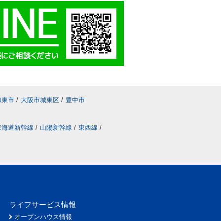
加東市
/
大阪市城東区
/
豊中市
東海道新幹線
/
山陽新幹線
/
東西線
/
ライフサービス情報
オープンハウス情報