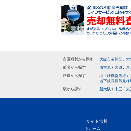
市区町村から探す
大阪市淀川区
/
大
町名から探す
西宮原
/
宮原
/
東
路線から探す
地下鉄御堂筋線
/
地下鉄長堀鶴見緑
駅から探す
新大阪
/
十三
/
東
サイト情報
ホーム