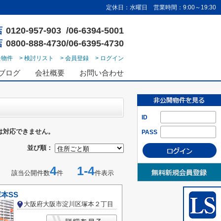
定休日：水曜日 営業時間：9:00～19:30
店
0120-957-903 /06-6394-5001
店
0800-888-4730/06-6395-4730
た物件
> 検討リスト
> 会員登録
> ログイン
ブログ
会社概要
お問い合わせ
ID
は対応できません。
PASS
並び順：
4
1-4
該当公開件数
件
件表示
塚本SS
大阪府大阪市淀川区塚本２丁目