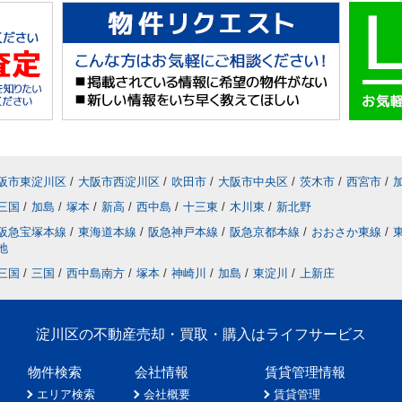
阪市東淀川区
/
大阪市西淀川区
/
吹田市
/
大阪市中央区
/
茨木市
/
西宮市
/
三国
/
加島
/
塚本
/
新高
/
西中島
/
十三東
/
木川東
/
新北野
阪急宝塚本線
/
東海道本線
/
阪急神戸本線
/
阪急京都本線
/
おおさか東線
/
地
三国
/
三国
/
西中島南方
/
塚本
/
神崎川
/
加島
/
東淀川
/
上新庄
淀川区の不動産売却・買取・購入はライフサービス
物件検索
会社情報
賃貸管理情報
エリア検索
会社概要
賃貸管理