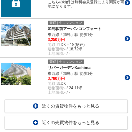
こちらの物件は無料会員登録により閲覧が可
能になります。
売買｜中古マンション
加島駅前アーバンコンフォート
東西線「加島」駅 徒歩1分
3,250万円
間取:
2LDK＋1S(納戸)
建物面積:
- / 18.72坪
土地面積:
- / -
売買｜中古マンション
リバーガーデンKashima
東西線「加島」駅 徒歩1分
3,780万円
間取:
3LDK
建物面積:
- / 24.11坪
土地面積:
- / -
近くの賃貸物件をもっと見る
近くの売買物件をもっと見る