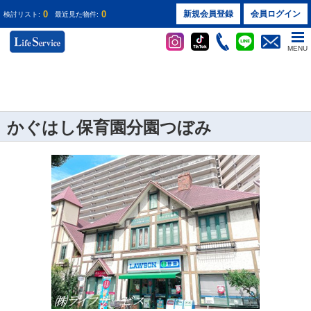
0
0
新規会員登録
会員ログイン
検討リスト:
最近見た物件:
MENU
かぐはし保育園分園つぼみ