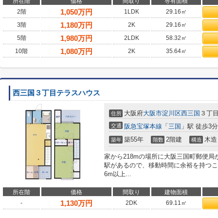
所在階
価格
間取り
専有面積
1,050
万円
2階
1LDK
29.16㎡
1,180
万円
3階
2K
29.16㎡
1,980
万円
5階
2LDK
58.32㎡
1,080
万円
10階
2K
35.64㎡
西三国３丁目テラスハウス
大阪府
大阪市淀川区
西三国
３丁
住所
交通
阪急宝塚本線
「
三国
」駅 徒歩3分
築55年
2階建
木造
築年
階数
構造
家から218mの場所に大阪三国町郵便局
駅があるので、移動時間に余裕を持つこ
6m以上...
所在階
価格
間取り
建物面積
1,130
万円
-
2DK
69.11㎡