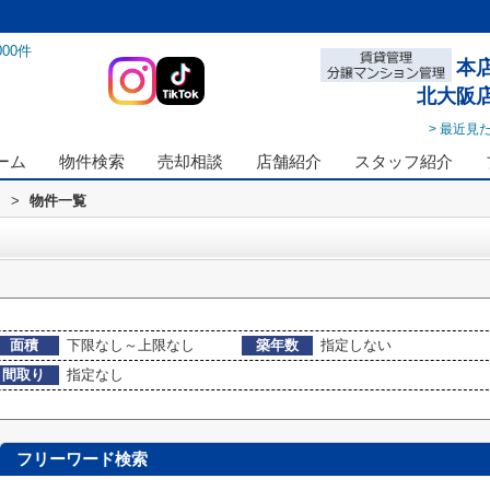
000
件
本
北大阪
> 最近見
ーム
物件検索
売却相談
店舗紹介
スタッフ紹介
ス
>
物件一覧
面積
下限なし～上限なし
築年数
指定しない
間取り
指定なし
フリーワード検索