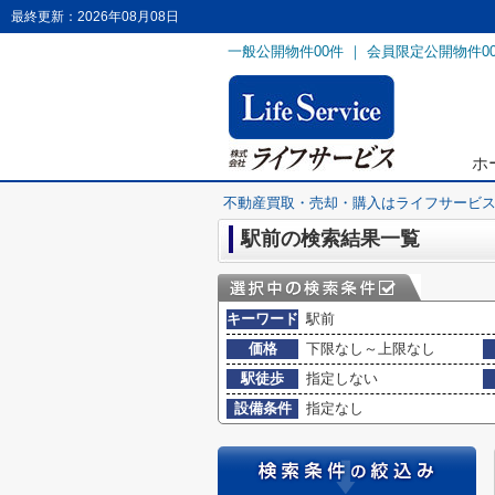
最終更新：2026年08月08日
一般公開物件
00
件 ｜ 会員限定公開物件
0
ホ
不動産買取・売却・購入はライフサービ
駅前の検索結果一覧
キーワード
駅前
価格
下限なし～上限なし
駅徒歩
指定しない
設備条件
指定なし