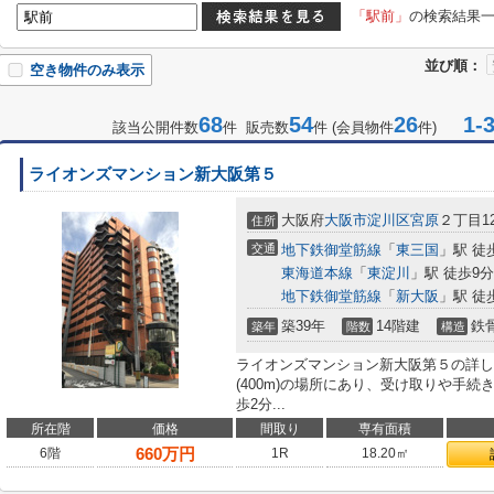
「駅前」
の検索結果
並び順：
空き物件のみ表示
68
54
26
1-3
該当公開件数
件 販売数
件 (会員物件
件)
ライオンズマンション新大阪第５
大阪府
大阪市淀川区
宮原
２丁目12
住所
交通
地下鉄御堂筋線
「
東三国
」駅 徒
東海道本線
「
東淀川
」駅 徒歩9分
地下鉄御堂筋線
「
新大阪
」駅 徒
築39年
14階建
鉄
築年
階数
構造
ライオンズマンション新大阪第５の詳し
(400m)の場所にあり、受け取りや手
歩2分...
所在階
価格
間取り
専有面積
660
万円
6階
1R
18.20㎡