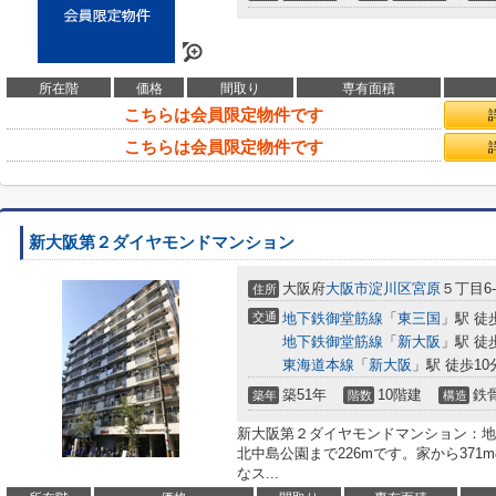
所在階
価格
間取り
専有面積
こちらは会員限定物件です
こちらは会員限定物件です
新大阪第２ダイヤモンドマンション
大阪府
大阪市淀川区
宮原
５丁目6-
住所
交通
地下鉄御堂筋線
「
東三国
」駅 徒
地下鉄御堂筋線
「
新大阪
」駅 徒
東海道本線
「
新大阪
」駅 徒歩10
築51年
10階建
鉄
築年
階数
構造
新大阪第２ダイヤモンドマンション：地
北中島公園まで226mです。家から37
なス...