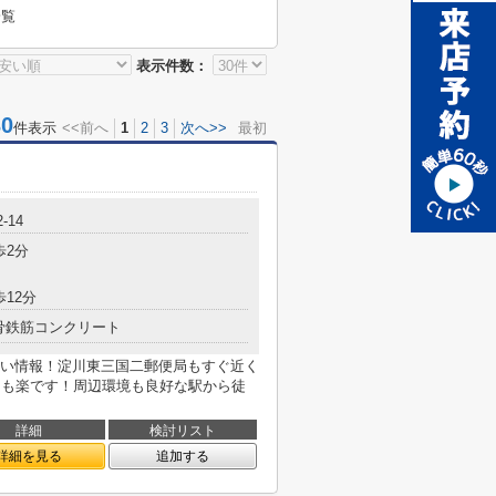
一覧
表示件数：
0
件表示
<<前へ
1
2
3
次へ>>
最初
-14
歩2分
歩12分
骨鉄筋コンクリート
い情報！淀川東三国二郵便局もすぐ近く
続きも楽です！周辺環境も良好な駅から徒
詳細
検討リスト
詳細を見る
追加する