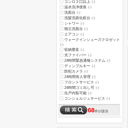
コンロ２口以上
(-)
温水洗浄便座
(-)
洗面台
(-)
洗髪洗面化粧台
(-)
シャワー
(-)
独立洗面台
(-)
エアコン
(-)
ウォークインシューズクロゼット
(-)
収納豊富
(-)
光ファイバー
(-)
24時間緊急通報システム
(-)
ディンプルキー
(-)
防犯カメラ
(-)
24時間有人管理
(-)
フロントサービス
(-)
24時間ゴミ出し可
(-)
住戸内覧可能
(-)
コンシェルジュサービス
(-)
68
件が該当