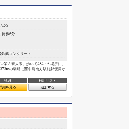
-29
 徒歩6分
骨鉄筋コンクリート
ン第３新大阪。歩いて434mの場所に、
373mの場所に西中島南方駅前郵便局が
詳細
検討リスト
詳細を見る
追加する