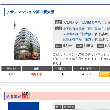
チサンマンション第３新大阪
大阪府
大阪市淀川区
西中島
５丁目8
住所
交通
地下鉄御堂筋線
「
西中島南方
」駅
東海道本線
「
新大阪
」駅 徒歩8分
阪急京都本線
「
南方
」駅 徒歩7分
築54年
11階建
鉄
築年
階数
構造
こだわりポイント満載のチサンマンショ
グルメシティ南方店があります。家から
ありま...
所在階
価格
間取り
専有面積
780
万円
4階
1R
24.51㎡
会員限定
住所
会員限定