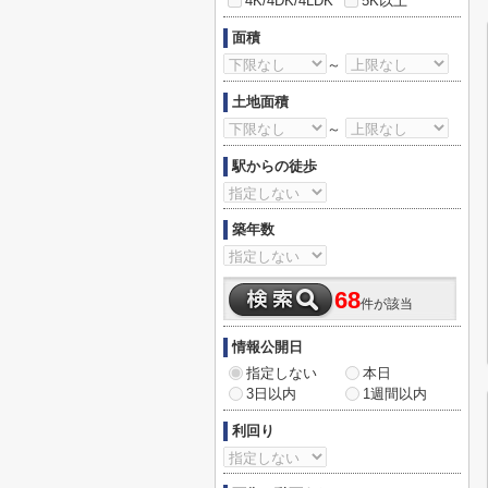
4K/4DK/4LDK
5K以上
面積
～
土地面積
～
駅からの徒歩
築年数
68
件が該当
情報公開日
指定しない
本日
3日以内
1週間以内
利回り