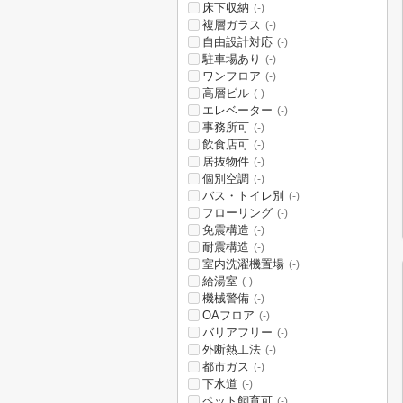
床下収納
(-)
複層ガラス
(-)
自由設計対応
(-)
駐車場あり
(-)
ワンフロア
(-)
高層ビル
(-)
エレベーター
(-)
事務所可
(-)
飲食店可
(-)
居抜物件
(-)
個別空調
(-)
バス・トイレ別
(-)
フローリング
(-)
免震構造
(-)
耐震構造
(-)
室内洗濯機置場
(-)
給湯室
(-)
機械警備
(-)
OAフロア
(-)
バリアフリー
(-)
外断熱工法
(-)
都市ガス
(-)
下水道
(-)
ペット飼育可
(-)