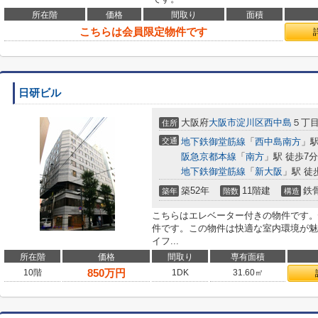
所在階
価格
間取り
面積
こちらは会員限定物件です
日研ビル
大阪府
大阪市淀川区
西中島
５丁目
住所
交通
地下鉄御堂筋線
「
西中島南方
」駅
阪急京都本線
「
南方
」駅 徒歩7分
地下鉄御堂筋線
「
新大阪
」駅 徒
築52年
11階建
鉄
築年
階数
構造
こちらはエレベーター付きの物件です。
件です。この物件は快適な室内環境が魅
イフ...
所在階
価格
間取り
専有面積
850
万円
10階
1DK
31.60㎡