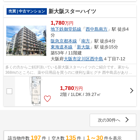
の中古マンションとなっています。エレ...
新大阪スターハイツ
売買 | 中古マンション
1,780
万円
地下鉄御堂筋線
「
西中島南方
」駅 徒歩4
分
阪急京都本線
「
南方
」駅 徒歩4分
東海道本線
「
新大阪
」駅 徒歩15分
築53年 / 11階建
大阪府
大阪市淀川区
西中島
４丁目7-12
多くの方からご好評頂いている新大阪スターハイツのご紹介です。家から
368mのところに、薬や日用品を買うのに便利な薬ヒグチ 西中島店がありま
す。駅徒歩3分という立地が魅力的な物件...
1,780
万
円
2階 / 1LDK / 39.27㎡
次の30件へ
197
135
1～30
該当物件数
件
空き数
件
件を表示