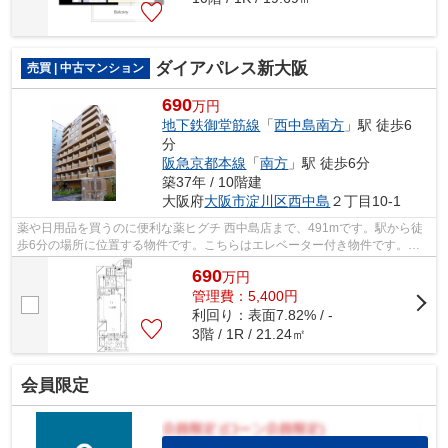
ダイアパレス新大阪
売買 | 中古マンション
690
万円
地下鉄御堂筋線
「
西中島南方
」駅 徒歩6
分
阪急京都本線
「
南方
」駅 徒歩6分
築37年 / 10階建
大阪府
大阪市淀川区
西中島
２丁目10-1
薬や日用品を買うのに便利な薬ヒグチ 西中島店まで、491mです。駅から徒
歩6分の場所に位置する物件です。こちらはエレベーター付き物件です。綺
麗に整備された中古マンションで清潔感...
690
万
円
管理費：5,400円
利回り：表面7.82% / -
3階 / 1R / 21.24㎡
会員限定