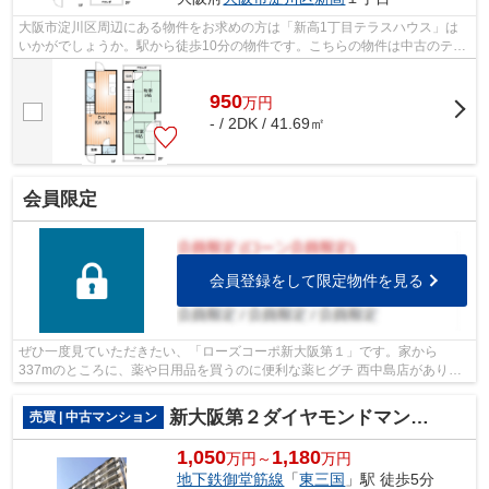
大阪市淀川区周辺にある物件をお求めの方は「新高1丁目テラスハウス」は
いかがでしょうか。駅から徒歩10分の物件です。こちらの物件は中古のテラ
スハウスです。ライフサービスは、一戸...
950
万
円
- / 2DK / 41.69㎡
会員限定
会員登録をして限定物件を見る
ぜひ一度見ていただきたい、「ローズコーポ新大阪第１」です。家から
337mのところに、薬や日用品を買うのに便利な薬ヒグチ 西中島店がありま
す。りそな銀行 新大阪駅前支店が歩いて28...
新大阪第２ダイヤモンドマンション
売買 | 中古マンション
1,050
1,180
万円～
万円
地下鉄御堂筋線
「
東三国
」駅 徒歩5分