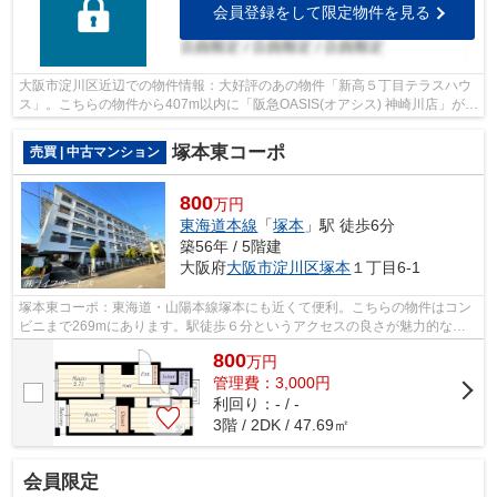
会員登録をして限定物件を見る
大阪市淀川区近辺での物件情報：大好評のあの物件「新高５丁目テラスハウ
ス」。こちらの物件から407m以内に「阪急OASIS(オアシス) 神崎川店」があ
ります。淀川新高郵便局まで280mです...
塚本東コーポ
売買 | 中古マンション
800
万円
東海道本線
「
塚本
」駅 徒歩6分
築56年 / 5階建
大阪府
大阪市淀川区
塚本
１丁目6-1
塚本東コーポ：東海道・山陽本線塚本にも近くて便利。こちらの物件はコン
ビニまで269mにあります。駅徒歩６分というアクセスの良さが魅力的な物
件です。中古でありながら、綺麗で機能...
800
万
円
管理費：3,000円
利回り：- / -
3階 / 2DK / 47.69㎡
会員限定