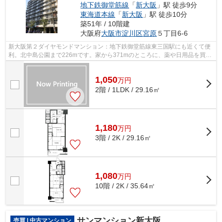
地下鉄御堂筋線
「
新大阪
」駅 徒歩9分
東海道本線
「
新大阪
」駅 徒歩10分
築51年 / 10階建
大阪府
大阪市淀川区
宮原
５丁目6-6
新大阪第２ダイヤモンドマンション：地下鉄御堂筋線東三国駅にも近くて便
利。北中島公園まで226mです。家から371mのところに、薬や日用品を買う
のに便利なスギ薬局 東三国駅前店があり...
1,050
万
円
2階 / 1LDK / 29.16㎡
1,180
万
円
3階 / 2K / 29.16㎡
1,080
万
円
10階 / 2K / 35.64㎡
サンマンション新大阪
売買 | 中古マンション