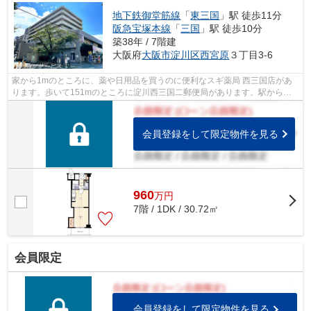
地下鉄御堂筋線
「
東三国
」駅 徒歩11分
阪急宝塚本線
「
三国
」駅 徒歩10分
築38年 / 7階建
大阪府
大阪市淀川区
西宮原
３丁目3-6
家から1mのところに、薬や日用品を買うのに便利なスギ薬局 西三国店があ
ります。歩いて151mのところに淀川西三国二郵便局があります。駅から徒
歩8分の物件です。こちらはエレベーター...
会員登録をして限定物件を見る
960
万
円
7階 / 1DK / 30.72㎡
会員限定
会員登録をして限定物件を見る