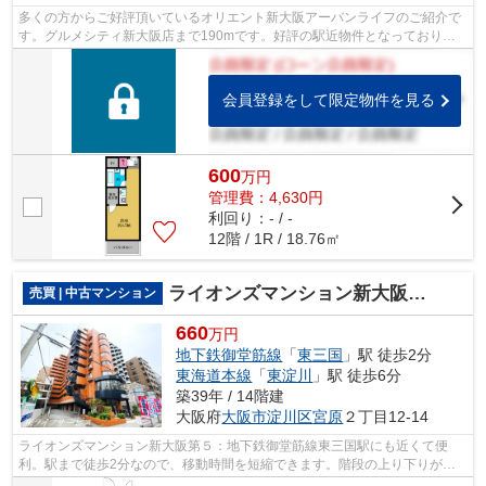
多くの方からご好評頂いているオリエント新大阪アーバンライフのご紹介で
す。グルメシティ新大阪店まで190mです。好評の駅近物件となっており、
駅より徒歩8分に立地しています。エレベ...
会員登録をして限定物件を見る
600
万
円
管理費：4,630円
利回り：- / -
12階 / 1R / 18.76㎡
ライオンズマンション新大阪第５
売買 | 中古マンション
660
万円
地下鉄御堂筋線
「
東三国
」駅 徒歩2分
東海道本線
「
東淀川
」駅 徒歩6分
築39年 / 14階建
大阪府
大阪市淀川区
宮原
２丁目12-14
ライオンズマンション新大阪第５：地下鉄御堂筋線東三国駅にも近くて便
利。駅まで徒歩2分なので、移動時間を短縮できます。階段の上り下りが不
要な、エレベーターが2台付いている物件...