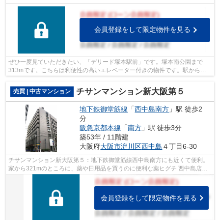
会員登録をして限定物件を見る
ぜひ一度見ていただきたい、「デリード塚本駅前」です。塚本南公園まで
313mです。こちらは利便性の高いエレベーター付きの物件です。駅から徒
歩5分の駅近物件です。大阪市淀川区で不動...
チサンマンション新大阪第５
売買 | 中古マンション
地下鉄御堂筋線
「
西中島南方
」駅 徒歩2
分
阪急京都本線
「
南方
」駅 徒歩3分
築53年 / 11階建
大阪府
大阪市淀川区
西中島
４丁目6-30
チサンマンション新大阪第５：地下鉄御堂筋線西中島南方にも近くて便利。
家から321mのところに、薬や日用品を買うのに便利な薬ヒグチ 西中島店が
あります。エレベーターがある物件です...
会員登録をして限定物件を見る