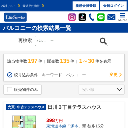
0
0
新規会員登録
会員ログイン
検討リスト:
最近見た物件:
MENU
バルコニーの検索結果一覧
再検索
197
135
1～30
該当物件数
件
販売数
件
件を表示
変更
絞り込み条件：
キーワード：バルコニー
販売物件のみ
田川３丁目テラスハウス
売買 | 中古テラスハウス
398
万円
東海道本線
「
塚本
」駅 徒歩15分