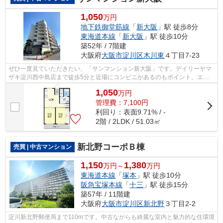
1,050
万円
地下鉄御堂筋線
「
新大阪
」駅 徒歩8分
東海道本線
「
新大阪
」駅 徒歩10分
築52年 / 7階建
大阪府
大阪市淀川区
木川東
４丁目7-23
ぜひ一度見ていただきたい、「サンマンション新大阪」です。デイリーヤマ
ザキ淀川西中島店まで徒歩5分と近場にコンビニがあるのもポイント。エレ
ベーター付きの物件なので、重い荷物を...
1,050
万
円
管理費：7,100円
利回り：表面9.71% / -
2階 / 2LDK / 51.03㎡
新北野コーポＢ棟
売買 | 中古マンション
1,150
1,380
万円～
万円
東海道本線
「
塚本
」駅 徒歩10分
阪急宝塚本線
「
十三
」駅 徒歩15分
築57年 / 11階建
大阪府
大阪市淀川区
新北野
３丁目2-2
淀川新北野郵便局まで110mです。中古ながらも綺麗な室内と魅力的な住環境