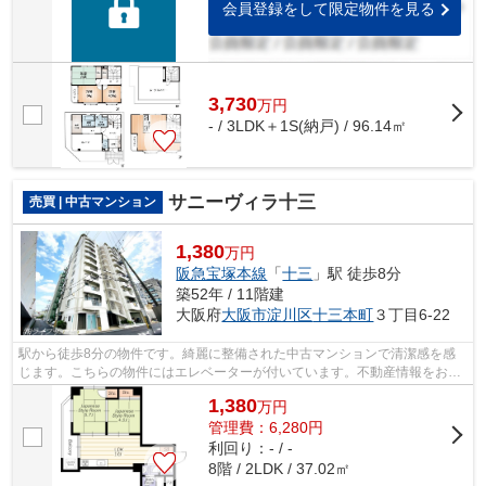
会員登録をして限定物件を見る
3,730
万
円
- / 3LDK＋1S(納戸) / 96.14㎡
サニーヴィラ十三
売買 | 中古マンション
1,380
万円
阪急宝塚本線
「
十三
」駅 徒歩8分
築52年 / 11階建
大阪府
大阪市淀川区
十三本町
３丁目6-22
駅から徒歩8分の物件です。綺麗に整備された中古マンションで清潔感を感
じます。こちらの物件にはエレベーターが付いています。不動産情報をお求
めならライフサービスにご依頼を。こだ...
1,380
万
円
管理費：6,280円
利回り：- / -
8階 / 2LDK / 37.02㎡