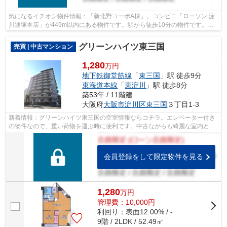
気になるイチオシ物件情報：「新北野コーポA棟」。コンビニ「ローソン 淀
川通塚本店」が449m以内にある物件です。駅から徒歩10分の物件です。お
客様の条件にマッチした物件をお求めな...
グリーンハイツ東三国
売買 | 中古マンション
1,280
万円
地下鉄御堂筋線
「
東三国
」駅 徒歩9分
東海道本線
「
東淀川
」駅 徒歩8分
築53年 / 11階建
大阪府
大阪市淀川区
東三国
３丁目1-3
新着情報：グリーンハイツ東三国の空室情報ならコチラ。エレベーター付き
の物件なので、重い荷物を運ぶ時に便利です。中古ながらも綺麗な室内と魅
力的な住環境のマンションです。徒歩9...
会員登録をして限定物件を見る
1,280
万
円
管理費：10,000円
利回り：表面12.00% / -
9階 / 2LDK / 52.49㎡