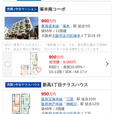
塚本南コーポ
売買 | 中古マンション
900
万円
東海道本線
「
塚本
」駅 徒歩3分
築55年 / 11階建
大阪府
大阪市淀川区
塚本
１丁目19-19
ぜひ一度見ていただきたい、「塚本南コーポ」です。新北野公園まで399m
です。あると何かと便利な、エレベーターのある物件となっています。
info@life-service-kk.co.jpからいつでもラ...
900
万
円
管理費：8,000円
利回り：表面10.00% / -
10-11階 / 3DK / 68.17㎡
新高1丁目テラスハウス
売買 | 中古テラスハウス
950
万円
阪急宝塚本線
「
三国
」駅 徒歩10分
阪急神戸本線
「
神崎川
」駅 徒歩12分
築48年 / 2階建
大阪府
大阪市淀川区
新高
１丁目