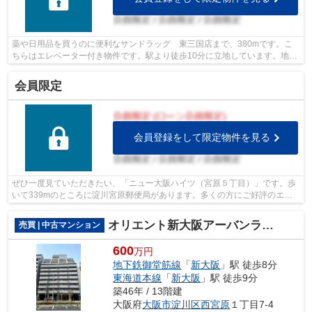
薬や日用品を買うのに便利なサンドラッグ 東三国店まで、380mです。こ
ちらはエレベーター付き物件です。駅より徒歩10分に立地しています。地下
鉄御堂筋線東三国近くなら、アクセスが...
会員限定
会員登録をして限定物件を見る
ぜひ一度見ていただきたい、「ニュー大阪ハイツ（宮原５丁目）」です。歩
いて339mのところに淀川宮原郵便局があります。多くの方にご好評のエレ
ベーター付き物件はこちらです。この物...
オリエント新大阪アーバンライフ
売買 | 中古マンション
600
万円
地下鉄御堂筋線
「
新大阪
」駅 徒歩8分
東海道本線
「
新大阪
」駅 徒歩9分
築46年 / 13階建
大阪府
大阪市淀川区
西宮原
１丁目7-4