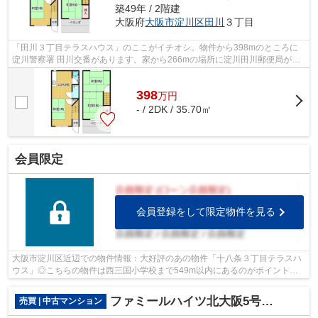
築49年 / 2階建
大阪府
大阪市淀川区
田川
３丁目
「田川３丁目テラスハウス」のここがイチオシ。物件から398mのところに
淀川警察署 田川交番があります。家から266mの場所に淀川田川郵便局があ
ります。駅から徒歩15分に位置する物件で...
398
万
円
- / 2DK / 35.70㎡
会員限定
会員登録をして限定物件を見る
大阪市淀川区近辺での物件情報：大好評のあの物件「十八条３丁目テラスハ
ウス」◎こちらの物件は西三国小学校まで549m以内にあるのがポイントで
す◎こちらは中古のテラスハウス物件です◎...
ファミールハイツ北大阪5号棟弐番館
売買 | 中古マンション