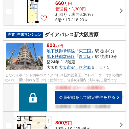
660
万
円
管理費：5,300円
利回り：表面6.36% / -
6階 / 1R / 18.20㎡
ダイアパレス新大阪宮原
売買 | 中古マンション
800
万円
地下鉄御堂筋線
「
東三国
」駅 徒歩6分
地下鉄御堂筋線
「
新大阪
」駅 徒歩10分
築24年 / 13階建
大阪府
大阪市淀川区
宮原
５丁目7-1
こだわりポイント満載のダイアパレス新大阪宮原。エレベーター付きの物件
なので、重い荷物を運ぶ時に便利です。徒歩6分圏内に駅のある物件です。
築22年の中古マンションです。住民から...
会員登録をして限定物件を見る
800
万
円
10階 / 1K / 19.69㎡