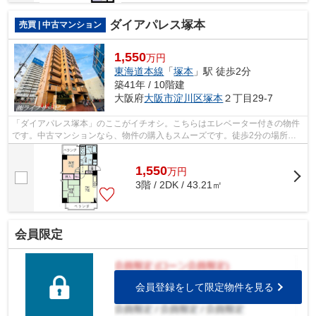
ダイアパレス塚本
売買 | 中古マンション
1,550
万円
東海道本線
「
塚本
」駅 徒歩2分
築41年 / 10階建
大阪府
大阪市淀川区
塚本
２丁目29-7
「ダイアパレス塚本」のここがイチオシ。こちらはエレベーター付きの物件
です。中古マンションなら、物件の購入もスムーズです。徒歩2分の場所に
駅のある物件です。不動産のことで悩み...
1,550
万
円
3階 / 2DK / 43.21㎡
会員限定
会員登録をして限定物件を見る