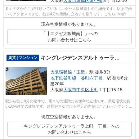
大阪府
大阪市東成区
東小橋
３丁目12-10
多くの方からご好評頂いている【エグゼ大阪城南】のご紹介です。駅まで歩
いてアクセスできる、徒歩4分の距離に立地する物件です。こちらの物件は2
駅が近くにあり便利です。お身体の不...
現在空室情報がありません。
「【エグゼ大阪城南】」への
お問い合わせはこちら
キングレジデンスアルトゥーラ上町一丁目
賃貸 | マンション
大阪環状線
「
玉造
」駅 徒歩8分
地下鉄谷町線
「
谷町六丁目
」駅 徒歩8分
築20年
大阪府
大阪市中央区
上町
１丁目15-15
駅から徒歩8分の物件で、電車での通勤にも便利な立地です。周辺環境の良
い10階建ての建物です。綺麗好きな方にも満足の内装にこだわったマンショ
ンタイプ。大阪市中央区エリアにある賃...
現在空室情報がありません。
「キングレジデンスアルトゥーラ上町一丁目」への
お問い合わせはこちら