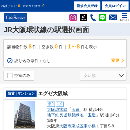
0
0
新規会員登録
会員ログイン
検討リスト:
最近見た物件:
MENU
JR大阪環状線の駅選択画面
8
0
1～8
該当物件数
件
空き数
件
件を表示
変更
絞り込み条件：
なし
空室のみ
エグゼ大阪城
賃貸 | マンション
敷0
礼0
大阪環状線
「
玉造
」駅 徒歩4分
地下鉄長堀鶴見緑地
「
玉造
」駅 徒歩6分
築9年
大阪府
大阪市東成区
東小橋
１丁目5-8