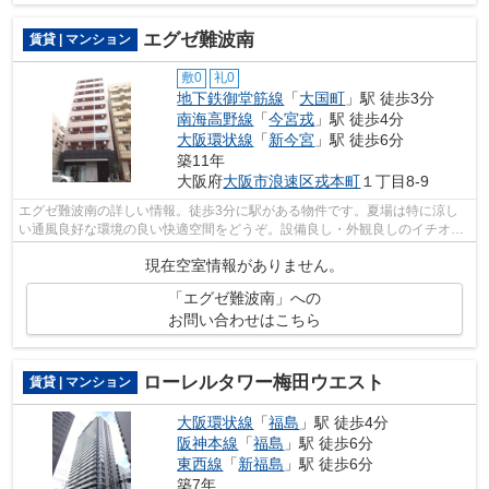
エグゼ難波南
賃貸 | マンション
敷0
礼0
地下鉄御堂筋線
「
大国町
」駅 徒歩3分
南海高野線
「
今宮戎
」駅 徒歩4分
大阪環状線
「
新今宮
」駅 徒歩6分
築11年
大阪府
大阪市浪速区
戎本町
１丁目8-9
エグゼ難波南の詳しい情報。徒歩3分に駅がある物件です。夏場は特に涼し
い通風良好な環境の良い快適空間をどうぞ。設備良し・外観良しのイチオシ
の物件。できるだけ早めに不動産情報を...
現在空室情報がありません。
「エグゼ難波南」への
お問い合わせはこちら
ローレルタワー梅田ウエスト
賃貸 | マンション
大阪環状線
「
福島
」駅 徒歩4分
阪神本線
「
福島
」駅 徒歩6分
東西線
「
新福島
」駅 徒歩6分
築7年