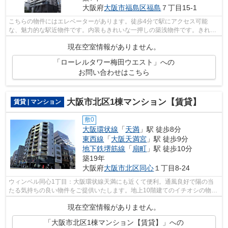
大阪府
大阪市福島区
福島
７丁目15-1
こちらの物件にはエレベーターがあります。徒歩4分で駅にアクセス可能
な、魅力的な駅近物件です。内装もきれいな一押しの築浅物件です。きれい
好きな方、古い物件は苦手という方に。地...
現在空室情報がありません。
「ローレルタワー梅田ウエスト」への
お問い合わせはこちら
大阪市北区1棟マンション【賃貸】
賃貸 | マンション
敷0
大阪環状線
「
天満
」駅 徒歩8分
東西線
「
大阪天満宮
」駅 徒歩9分
地下鉄堺筋線
「
扇町
」駅 徒歩10分
築19年
大阪府
大阪市北区
同心
１丁目8-24
ウィンベル同心1丁目：大阪環状線天満にも近くて便利。通風良好で陽の当
たる気持ちの良い物件をご提供いたします。地上10階建てのイチオシの物件
です。魅力溢れる素敵な眺望良好な場所...
現在空室情報がありません。
「大阪市北区1棟マンション【賃貸】」への