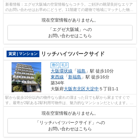
新着情報：エグゼ大阪城の空室情報ならコチラ。ご好評の眺望良好なエリア
のお問い合わせはお早めにどうぞ。11階建ての建物で地域にマッチした物
件。階層差の移動に便利なエレベーター...
現在空室情報がありません。
「エグゼ大阪城」への
お問い合わせはこちら
リッチハイツパークサイド
賃貸 | マンション
敷0
礼0
大阪環状線
「
福島
」駅 徒歩10分
東西線
「
新福島
」駅 徒歩16分
築34年
大阪府
大阪市北区
大淀中
５丁目1-1
駅から徒歩10分以内の物件なら疲れの溜まった日でも駅から家まですぐで
す。最寄が2駅ある2駅利用可物件は、魅力的なマンションだといえます。階
層差の移動に便利なエレベーターがつい...
現在空室情報がありません。
「リッチハイツパークサイド」への
お問い合わせはこちら