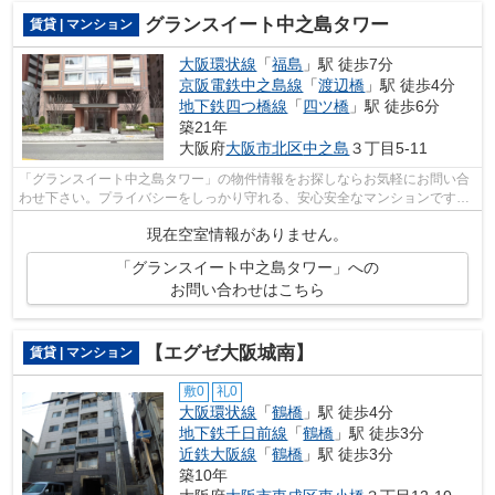
グランスイート中之島タワー
賃貸 | マンション
大阪環状線
「
福島
」駅 徒歩7分
京阪電鉄中之島線
「
渡辺橋
」駅 徒歩4分
地下鉄四つ橋線
「
四ツ橋
」駅 徒歩6分
築21年
大阪府
大阪市北区
中之島
３丁目5-11
「グランスイート中之島タワー」の物件情報をお探しならお気軽にお問い合
わせ下さい。プライバシーをしっかり守れる、安心安全なマンションです。
階層差の移動に便利なエレベーターが...
現在空室情報がありません。
「グランスイート中之島タワー」への
お問い合わせはこちら
【エグゼ大阪城南】
賃貸 | マンション
敷0
礼0
大阪環状線
「
鶴橋
」駅 徒歩4分
地下鉄千日前線
「
鶴橋
」駅 徒歩3分
近鉄大阪線
「
鶴橋
」駅 徒歩3分
築10年