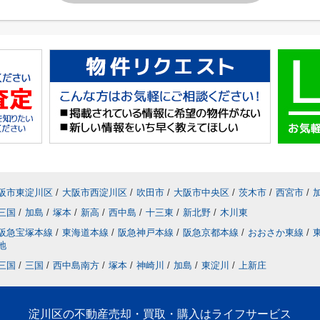
阪市東淀川区
/
大阪市西淀川区
/
吹田市
/
大阪市中央区
/
茨木市
/
西宮市
/
三国
/
加島
/
塚本
/
新高
/
西中島
/
十三東
/
新北野
/
木川東
阪急宝塚本線
/
東海道本線
/
阪急神戸本線
/
阪急京都本線
/
おおさか東線
/
地
三国
/
三国
/
西中島南方
/
塚本
/
神崎川
/
加島
/
東淀川
/
上新庄
淀川区の不動産売却・買取・購入はライフサービス