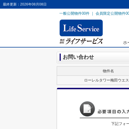
最終更新：2026年08月08日
一般公開物件
00
件 ｜ 会員限定公開物件
0
ホ
お問い合わせ
物件名
ローレルタワー梅田ウエス
下記フォ