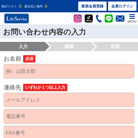
0
0
新規会員登録
会員ログイン
検討リスト:
最近見た物件:
MENU
お問い合わせ内容の入力
入力
確認
送信
お名前
必須
連絡先
いずれか１つ以上入力