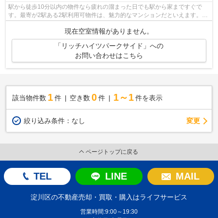
駅から徒歩10分以内の物件なら疲れの溜まった日でも駅から家まですぐで
す。最寄が2駅ある2駅利用可物件は、魅力的なマンションだといえます。階
層差の移動に便利なエレベーターがつい...
現在空室情報がありません。
「リッチハイツパークサイド」への
お問い合わせはこちら
1
0
1～1
該当物件数
件
空き数
件
件を表示
変更
絞り込み条件：
なし
ページトップに戻る
TEL
LINE
MAIL
淀川区の不動産売却・買取・購入はライフサービス
営業時間:9:00～19:30