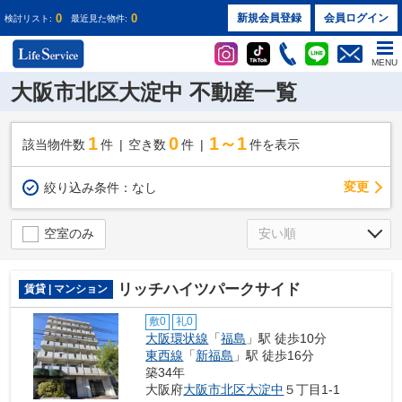
0
0
新規会員登録
会員ログイン
検討リスト:
最近見た物件:
MENU
大阪市北区大淀中 不動産一覧
1
0
1～1
該当物件数
件
空き数
件
件を表示
変更
絞り込み条件：
なし
空室のみ
リッチハイツパークサイド
賃貸 | マンション
敷0
礼0
大阪環状線
「
福島
」駅 徒歩10分
東西線
「
新福島
」駅 徒歩16分
築34年
大阪府
大阪市北区
大淀中
５丁目1-1