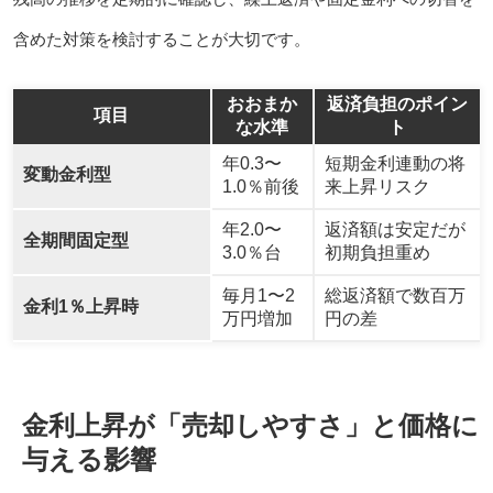
含めた対策を検討することが大切です。
おおまか
返済負担のポイン
項目
な水準
ト
年0.3〜
短期金利連動の将
変動金利型
1.0％前後
来上昇リスク
年2.0〜
返済額は安定だが
全期間固定型
3.0％台
初期負担重め
毎月1〜2
総返済額で数百万
金利1％上昇時
万円増加
円の差
金利上昇が「売却しやすさ」と価格に
与える影響