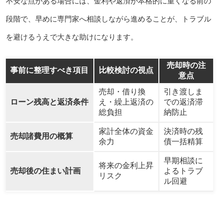
不安な点がある場合には、金利や返済が本格的に重くなる前の
段階で、早めに専門家へ相談しながら進めることが、トラブル
を避けるうえで大きな助けになります。
売却時の注
事前に整理すべき項目
比較検討の視点
意点
売却・借り換
引き渡しま
ローン残高と返済条件
え・繰上返済の
での返済滞
総負担
納防止
家計全体の資金
決済時の残
売却諸費用の概算
余力
債一括精算
早期相談に
将来の金利上昇
売却後の住まい計画
よるトラブ
リスク
ル回避