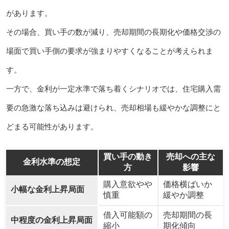
があります。
その場合、買い手の数が減り、売却期間の長期化や価格交渉の
場面で買い手側の要求が強まりやすくなることが考えられま
す。
一方で、金利が一定水準で落ち着くシナリオでは、住宅購入需
要の急激な落ち込みは避けられ、売却相場も緩やかな調整にと
どまる可能性があります。
買い手の動き
売却への主な
金利水準の想定
方
影響
購入意欲やや
価格横ばいか
小幅な金利上昇局面
慎重
緩やか調整
借入可能額の
売却期間の長
中程度の金利上昇局面
縮小
期化傾向