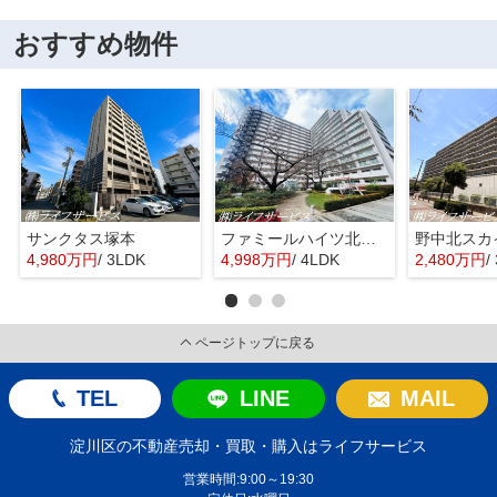
おすすめ物件
サンクタス塚本
ファミールハイツ北大阪４号棟
野中北スカ
4,980万円
/ 3LDK
4,998万円
/ 4LDK
2,480万円
/
ページトップに戻る
TEL
LINE
MAIL
淀川区の不動産売却・買取・購入はライフサービス
営業時間:9:00～19:30