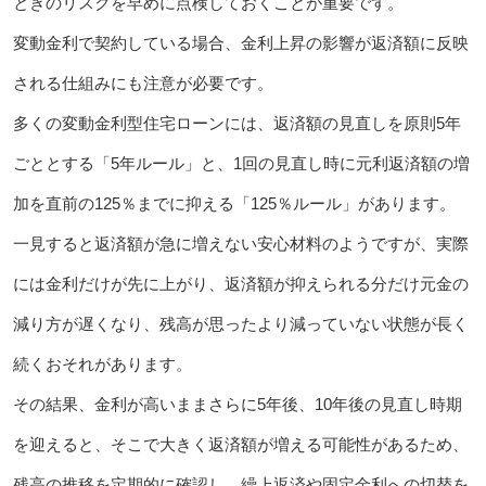
ときのリスクを早めに点検しておくことが重要です。
変動金利で契約している場合、金利上昇の影響が返済額に反映
される仕組みにも注意が必要です。
多くの変動金利型住宅ローンには、返済額の見直しを原則5年
ごととする「5年ルール」と、1回の見直し時に元利返済額の増
加を直前の125％までに抑える「125％ルール」があります。
一見すると返済額が急に増えない安心材料のようですが、実際
には金利だけが先に上がり、返済額が抑えられる分だけ元金の
減り方が遅くなり、残高が思ったより減っていない状態が長く
続くおそれがあります。
その結果、金利が高いままさらに5年後、10年後の見直し時期
を迎えると、そこで大きく返済額が増える可能性があるため、
残高の推移を定期的に確認し、繰上返済や固定金利への切替を