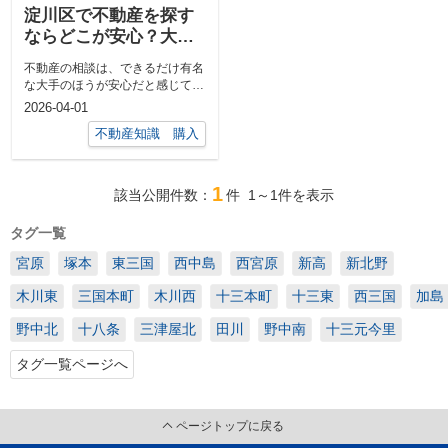
淀川区で不動産を探す
ならどこが安心？大手
の強みと比較ポイント
不動産の相談は、できるだけ有名
を分かりやすく解説
な大手のほうが安心だと感じてい
ませんか。特に淀川区のように物
2026-04-01
件数も情報...
不動産知識 購入
1
該当公開件数：
件
1～1
件を表示
タグ一覧
宮原
塚本
東三国
西中島
西宮原
新高
新北野
木川東
三国本町
木川西
十三本町
十三東
西三国
加島
野中北
十八条
三津屋北
田川
野中南
十三元今里
タグ一覧ページへ
ページトップに戻る