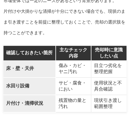
市場全体では一定のニーズがあるという背景があります。
片付けや大掛かりな清掃が十分にできない場合でも、現状のま
ま引き渡すことを前提に整理しておくことで、売却の選択肢を
持つことができます。
主なチェック
売却時に意識
確認しておきたい箇所
内容
したい点
傷み・カビ・
目立つ劣化を
床・壁・天井
ヤニ汚れ
整理把握
サビ・腐食・
使用状況と不
水回り設備
におい
具合確認
残置物の量と
現状引き渡し
片付け・清掃状況
汚れ
範囲整理