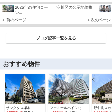
2026年の住宅ロー
淀川区の公示地価推...
ン...
＜ 前のページ
＞次のページ
ブログ記事一覧を見る
おすすめ物件
サンクタス塚本
ファミールハイツ北大阪４号棟
野中北スカ