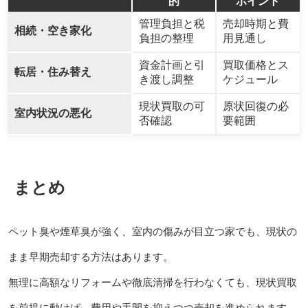
的
ポイント
管理負担と税
売却時期と費
相続・空き家化
負担の整理
用見通し
資金計画と引
買取価格とス
転居・住み替え
き渡し調整
ケジュール
現状買取の可
原状回復の必
室内状況の悪化
否確認
要範囲
まとめ
ペット臭や煙草臭が強く、室内の傷みが目立つ家でも、現状の
まま早期売却する方法はあります。
無理に高額なリフォームや徹底清掃を行わなくても、現状買取
を前提に動けば、費用や手間を抑えつつ売却を進められます。