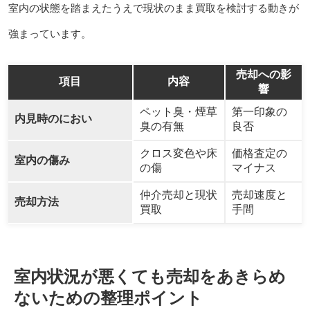
室内の状態を踏まえたうえで現状のまま買取を検討する動きが
強まっています。
売却への影
項目
内容
響
ペット臭・煙草
第一印象の
内見時のにおい
臭の有無
良否
クロス変色や床
価格査定の
室内の傷み
の傷
マイナス
仲介売却と現状
売却速度と
売却方法
買取
手間
室内状況が悪くても売却をあきらめ
ないための整理ポイント