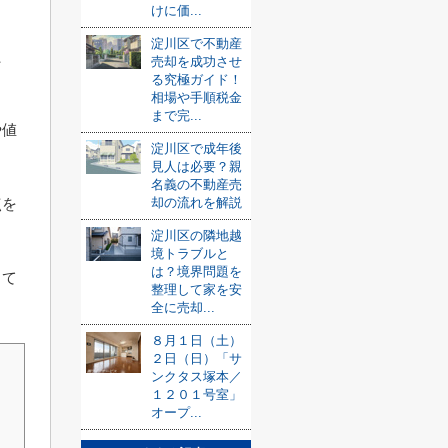
けに価...
淀川区で不動産
た
売却を成功させ
る究極ガイド！
相場や手順税金
まで完...
や値
淀川区で成年後
見人は必要？親
名義の不動産売
却の流れを解説
点を
淀川区の隣地越
境トラブルと
は？境界問題を
して
整理して家を安
全に売却...
８月１日（土）
２日（日）「サ
ンクタス塚本／
１２０１号室」
オープ...