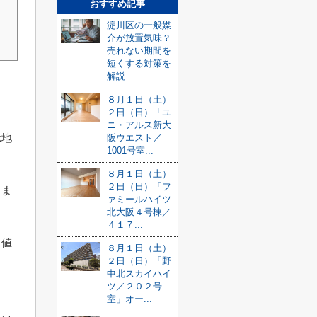
おすすめ記事
淀川区の一般媒
介が放置気味？
売れない期間を
短くする対策を
解説
８月１日（土）
２日（日）「ユ
ニ・アルス新大
示地
阪ウエスト／
1001号室...
８月１日（土）
２日（日）「フ
りま
ァミールハイツ
北大阪４号棟／
４１７...
、値
８月１日（土）
２日（日）「野
中北スカイハイ
ツ／２０２号
室」オー...