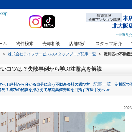
000
件
本
北大阪
> 最近見
ーム
物件検索
売却相談
店舗紹介
スタッフ紹介
ス
>
株式会社ライフサービスのスタッフブログ記事一覧
>
淀川区の不動産
ないコツは？失敗事例から学ぶ注意点を解説
記事一覧
方へ！評判から分かる自分に合う不動産会社の選び方
淀川区で
必見？成功の秘訣を押さえて早期高値売却を目指す方法｜次へ ≫
2026