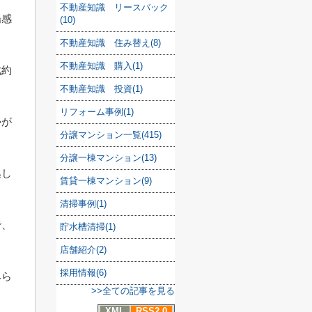
不動産知識 リースバック
場感
(10)
不動産知識 住み替え(8)
不動産知識 購入(1)
成約
不動産知識 投資(1)
リフォーム事例(1)
勢が
分譲マンション一覧(415)
分譲一棟マンション(13)
逃し
賃貸一棟マンション(9)
清掃事例(1)
で、
貯水槽清掃(1)
店舗紹介(2)
採用情報(6)
みら
>>全ての記事を見る
XML
RSS2.0