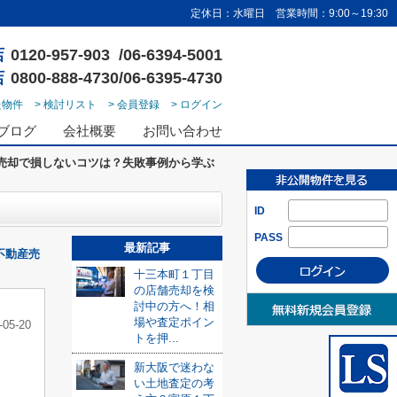
定休日：水曜日 営業時間：9:00～19:30
店
0120-957-903 /06-6394-5001
店
0800-888-4730/06-6395-4730
た物件
> 検討リスト
> 会員登録
> ログイン
ブログ
会社概要
お問い合わせ
売却で損しないコツは？失敗事例から学ぶ
ID
PASS
最新記事
不動産売
十三本町１丁目
の店舗売却を検
討中の方へ！相
場や査定ポイン
-05-20
トを押...
新大阪で迷わな
い土地査定の考