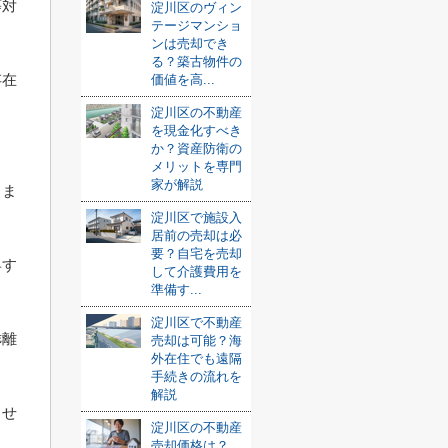
等対
淀川区のヴィン
テージマンショ
ンは売却でき
る？築古物件の
存在
価値を高...
淀川区の不動産
を現金化すべき
か？資産防衛の
。
メリットを専門
家が解説
りま
淀川区で施設入
居前の売却は必
要？自宅を売却
昇す
して介護費用を
準備す...
淀川区で不動産
乖離
売却は可能？海
外在住でも遠隔
手続きの流れを
解説
ませ
淀川区の不動産
売却価格は？