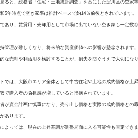
見ると、総務省「住宅・土地統計調査」を基にした淀川区の空家
和5年時点で空き家率は推計ベースで約14％前後とされています。
であり、賃貸用・売却用として市場に出ていない空き家も一定数
持管理が難しくなり、将来的な資産価値への影響が懸念されます
的な売却や利活用を検討することが、損失を防ぐうえで大切にな
トでは、大阪市エリア全体として中古住宅や土地の成約価格が上
響で購入者の負担感が増していると指摘されています。
者が資金計画に慎重になり、売り出し価格と実際の成約価格との
があります。
によっては、現在の上昇基調が調整局面に入る可能性も否定でき