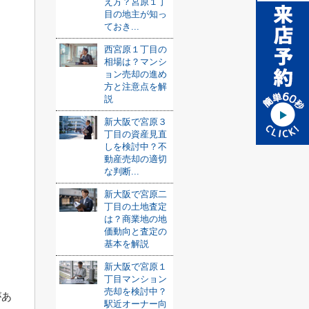
え方？宮原１丁
目の地主が知っ
ておき...
西宮原１丁目の
相場は？マンシ
ョン売却の進め
方と注意点を解
説
新大阪で宮原３
丁目の資産見直
しを検討中？不
動産売却の適切
な判断...
新大阪で宮原二
丁目の土地査定
は？商業地の地
価動向と査定の
基本を解説
新大阪で宮原１
丁目マンション
売却を検討中？
があ
駅近オーナー向