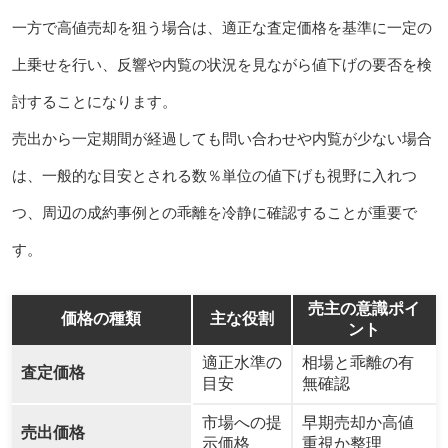
一方で高値売却を狙う場合は、適正な査定価格を基準に一定の
上乗せを行い、反響や内覧の状況を見ながら値下げの要否を検
討することになります。
売出から一定期間が経過しても問い合わせや内覧が少ない場合
は、一般的な目安とされる数％単位の値下げも視野に入れつ
つ、周辺の成約事例との乖離を冷静に確認することが重要で
す。
売主の意識ポイ
価格の種類
主な役割
ント
適正水準の
相場と乖離の有
査定価格
目安
無確認
市場への提
早期売却か高値
売出価格
示価格
重視か整理