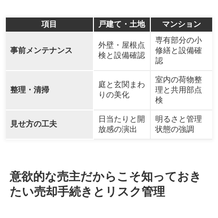
項目
戸建て・土地
マンション
専有部分の小
外壁・屋根点
事前メンテナンス
修繕と設備確
検と設備確認
認
室内の荷物整
庭と玄関まわ
整理・清掃
理と共用部点
りの美化
検
日当たりと開
明るさと管理
見せ方の工夫
放感の演出
状態の強調
意欲的な売主だからこそ知っておき
たい売却手続きとリスク管理