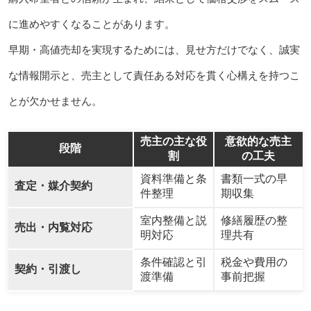
に進めやすくなることがあります。
早期・高値売却を実現するためには、見せ方だけでなく、誠実
な情報開示と、売主として責任ある対応を貫く心構えを持つこ
とが欠かせません。
売主の主な役
意欲的な売主
段階
割
の工夫
資料準備と条
書類一式の早
査定・媒介契約
件整理
期収集
室内整備と説
修繕履歴の整
売出・内覧対応
明対応
理共有
条件確認と引
税金や費用の
契約・引渡し
渡準備
事前把握