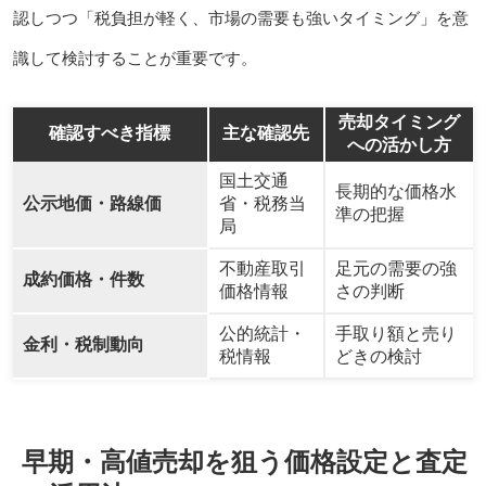
認しつつ「税負担が軽く、市場の需要も強いタイミング」を意
識して検討することが重要です。
売却タイミング
確認すべき指標
主な確認先
への活かし方
国土交通
長期的な価格水
公示地価・路線価
省・税務当
準の把握
局
不動産取引
足元の需要の強
成約価格・件数
価格情報
さの判断
公的統計・
手取り額と売り
金利・税制動向
税情報
どきの検討
早期・高値売却を狙う価格設定と査定