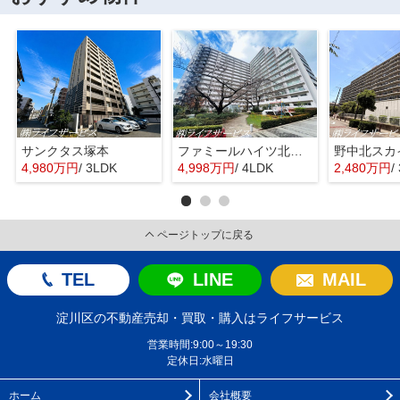
サンクタス塚本
ファミールハイツ北大阪４号棟
野中北スカ
4,980万円
/ 3LDK
4,998万円
/ 4LDK
2,480万円
/
ページトップに戻る
TEL
LINE
MAIL
淀川区の不動産売却・買取・購入はライフサービス
営業時間:9:00～19:30
定休日:水曜日
ホーム
会社概要