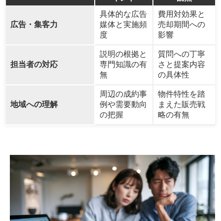
具体的な広告
費用対効果と
広告・集客力
媒体と実施頻
売却期間への
度
影響
説明の根拠と
質問への丁寧
担当者の対応
専門知識の有
さと提案内容
無
の具体性
周辺の成約事
物件特性を踏
地域への理解
例や需要動向
まえた販売戦
の把握
略の有無