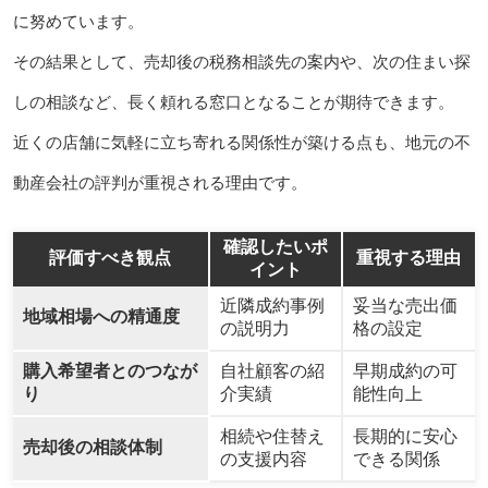
に努めています。
その結果として、売却後の税務相談先の案内や、次の住まい探
しの相談など、長く頼れる窓口となることが期待できます。
近くの店舗に気軽に立ち寄れる関係性が築ける点も、地元の不
動産会社の評判が重視される理由です。
確認したいポ
評価すべき観点
重視する理由
イント
近隣成約事例
妥当な売出価
地域相場への精通度
の説明力
格の設定
購入希望者とのつなが
自社顧客の紹
早期成約の可
り
介実績
能性向上
相続や住替え
長期的に安心
売却後の相談体制
の支援内容
できる関係