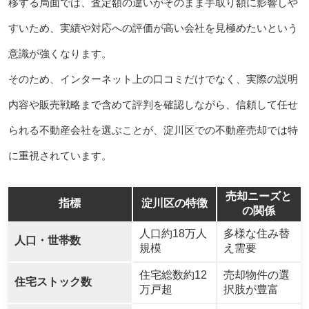
移する局面では、査定額の違いがそのまま手取り額に影響しや
すいため、実績や対応への評価が高い会社を見極めたいという
意識が強くなります。
そのため、インターネット上の口コミだけでなく、実際の説明
内容や販売戦略まで含めて評判を確認しながら、信頼して任せ
られる不動産会社を選ぶことが、淀川区での不動産売却では特
に重視されています。
売却ニーズと
指標
淀川区の特徴
の関係
人口約18万人
多様な住み替
人口・世帯数
規模
え需要
住宅総数約12
売却物件の選
住宅ストック数
万戸超
択肢が豊富