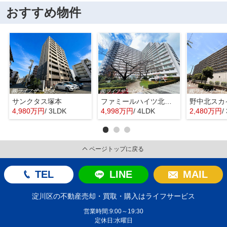
おすすめ物件
サンクタス塚本
ファミールハイツ北大阪４号棟
野中北スカ
4,980万円
/ 3LDK
4,998万円
/ 4LDK
2,480万円
/
ページトップに戻る
TEL
LINE
MAIL
淀川区の不動産売却・買取・購入はライフサービス
営業時間:9:00～19:30
定休日:水曜日