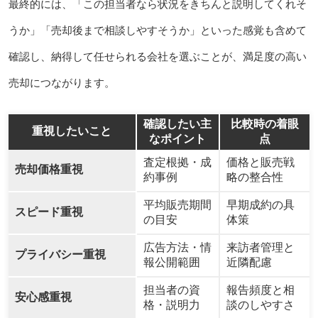
最終的には、「この担当者なら状況をきちんと説明してくれそ
うか」「売却後まで相談しやすそうか」といった感覚も含めて
確認し、納得して任せられる会社を選ぶことが、満足度の高い
売却につながります。
確認したい主
比較時の着眼
重視したいこと
なポイント
点
査定根拠・成
価格と販売戦
売却価格重視
約事例
略の整合性
平均販売期間
早期成約の具
スピード重視
の目安
体策
広告方法・情
来訪者管理と
プライバシー重視
報公開範囲
近隣配慮
担当者の資
報告頻度と相
安心感重視
格・説明力
談のしやすさ