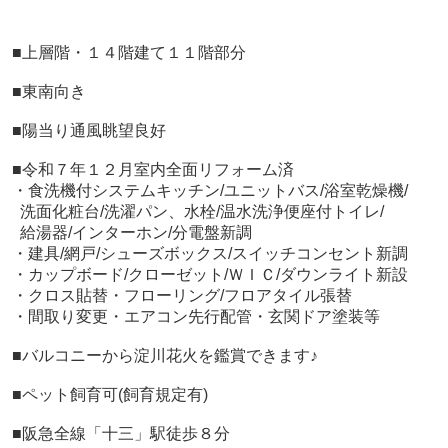
■
上層階・１４階建て１１階部分
■東南向き
■陽当り通風眺望良好
■令和７年１２月室内全面リフォーム済
・食洗機付システムキッチン/ユニットバス/浴室乾燥機/
洗面化粧台/洗濯パン、水栓/温水洗浄便座付トイレ/
給湯器/インターホン/分電盤新調
・建具/網戸/シューズボックス/スイッチコンセント新調
・カップボード/クローゼット/ＷＩＣ/ダウンライト新設
・クロス貼替・フローリング/フロアタイル張替
・間取り変更・エアコン先行配管・玄関ドア塗装等
■バルコニーから淀川花火を鑑賞できます♪
■ペット飼育可(飼育規定有)
■阪急全線「十三」駅徒歩８分