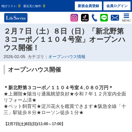
0
0
新規会員登録
会員ログイン
検討リスト:
最近見た物件:
MENU
２月７日（土）８日（日）「新北野第
３コーポ／１１０４号室」オープンハ
ウス開催！
2026-02-05
カテゴリ：
オープンハウス情報
オープンハウス開催
＊新北野第３コーポ／１１０４
号室４
,０８０万円
＊
★
上層階★陽当り通風眺望良好★令和７年１２月室内全面
リフォーム済★
★ペット飼育可★淀川花火を鑑賞できます★阪急全線「十
三」駅徒歩８分★ローソン徒歩１分★
【2
月7日(土)8日(日)
/11:00～17:00】