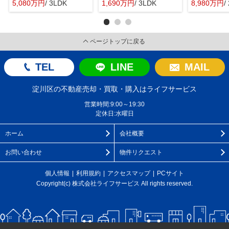
5,080万円
/ 3LDK
1,690万円
/ 3LDK
8,980万円
/
ページトップに戻る
TEL
LINE
MAIL
淀川区の不動産売却・買取・購入はライフサービス
営業時間:9:00～19:30
定休日:水曜日
ホーム
会社概要
お問い合わせ
物件リクエスト
個人情報
利用規約
アクセスマップ
PCサイト
Copyright(c) 株式会社ライフサービス All rights reserved.