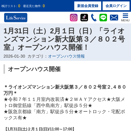
0
0
新規会員登録
会員ログイン
検討リスト:
最近見た物件:
MENU
1月31日（土）2月１日（日）「ライオ
ンズマンション新大阪第３／８０２号
室」オープンハウス開催！
2026-01-30
カテゴリ：
オープンハウス情報
オープンハウス開催
＊ライオンズマンション新大阪第３／８０２
号室２
,４８０
万円
＊
★
令和７年１１月室内改装済★２ＷＡＹアクセス★大阪メ
トロ御堂筋線「西中島南方」駅徒歩５分★
★阪急京都線「南方」駅徒歩５分★オートロック・宅配ボ
ックス有★
【1
月31日(土)２月１日(日)
/11:00～17:00】