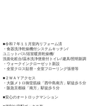
■
令和７年１１月室内リフォーム済
・食器洗浄乾燥機付システムキッチン/
ユニットバス/浴室暖房乾燥機/
洗面化粧台/温水洗浄便座付トイレ/ 建具/照明新調
・ウォークインクローゼット新設
・全室クロス貼替・全室フローリング張替等
■２ＷＡＹアクセス
・大阪メトロ御堂筋線「西中島南方」駅徒歩５分
・阪急京都線「南方」駅徒歩５分
■安心のオートロックマンション