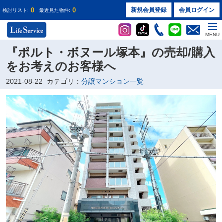
0
0
新規会員登録
会員ログイン
検討リスト:
最近見た物件:
MENU
『ポルト・ボヌール塚本』の売却/購入
をお考えのお客様へ
2021-08-22
カテゴリ：
分譲マンション一覧