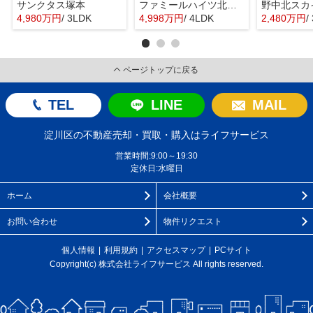
サンクタス塚本
ファミールハイツ北大阪４号棟
野中北スカ
4,980万円
/ 3LDK
4,998万円
/ 4LDK
2,480万円
/
ページトップに戻る
TEL
LINE
MAIL
淀川区の不動産売却・買取・購入はライフサービス
営業時間:9:00～19:30
定休日:水曜日
ホーム
会社概要
お問い合わせ
物件リクエスト
個人情報
利用規約
アクセスマップ
PCサイト
Copyright(c) 株式会社ライフサービス All rights reserved.