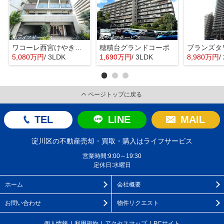
ワコーレ西宮けやき通り
穂積台グランドコーポ
5,080万円
/ 3LDK
1,690万円
/ 3LDK
8,980万円
/
ページトップに戻る
TEL
LINE
MAIL
淀川区の不動産売却・買取・購入はライフサービス
営業時間:9:00～19:30
定休日:水曜日
ホーム
会社概要
お問い合わせ
物件リクエスト
個人情報
利用規約
アクセスマップ
PCサイト