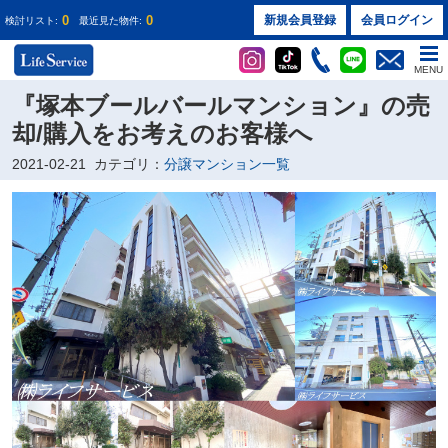
0
0
新規会員登録
会員ログイン
検討リスト:
最近見た物件:
MENU
『塚本ブールバールマンション』の売
却/購入をお考えのお客様へ
2021-02-21
カテゴリ：
分譲マンション一覧