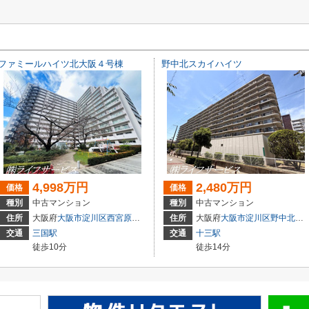
ファミールハイツ北大阪４号棟
野中北スカイハイツ
4,998万円
2,480万円
価格
価格
種別
中古マンション
種別
中古マンション
住所
大阪府
大阪市淀川区
西宮原
３丁目3-4
住所
大阪府
大阪市淀川区
野中北
２丁
交通
三国駅
交通
十三駅
徒歩10分
徒歩14分