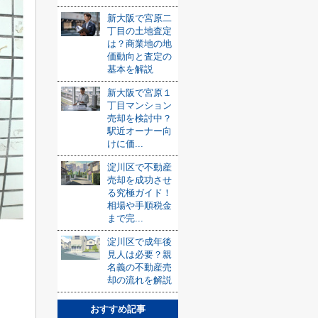
新大阪で宮原二
丁目の土地査定
は？商業地の地
価動向と査定の
基本を解説
新大阪で宮原１
丁目マンション
売却を検討中？
駅近オーナー向
けに価...
淀川区で不動産
売却を成功させ
る究極ガイド！
相場や手順税金
まで完...
淀川区で成年後
見人は必要？親
名義の不動産売
却の流れを解説
おすすめ記事