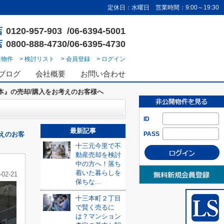
定休日：水曜日 営業時間：9:00～19:30
店
0120-957-903 /06-6394-5001
店
0800-888-4730/06-6395-4730
た物件
> 検討リスト
> 会員登録
> ログイン
ブログ
会社概要
お問い合わせ
本』の売却/購入をお考えのお客様へ
ID
最新記事
えのお客
PASS
十三元今里で不
動産売却を検討
中の方へ！落ち
着いた暮らしを
-02-21
保ちな...
十三本町２丁目
で賢く売るに
は？マンション