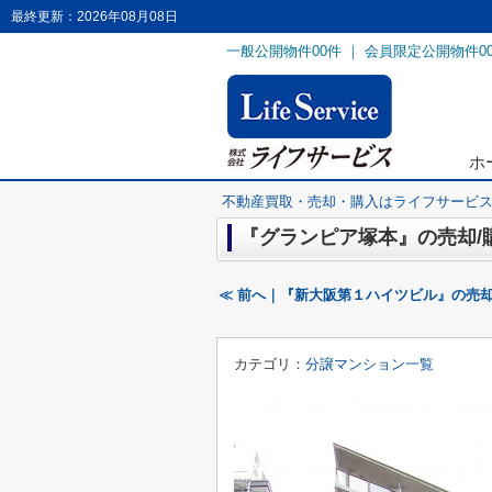
最終更新：2026年08月08日
一般公開物件
00
件 ｜ 会員限定公開物件
0
ホ
不動産買取・売却・購入はライフサービ
『グランピア塚本』の売却/
≪ 前へ｜『新大阪第１ハイツビル』の売却
カテゴリ：
分譲マンション一覧