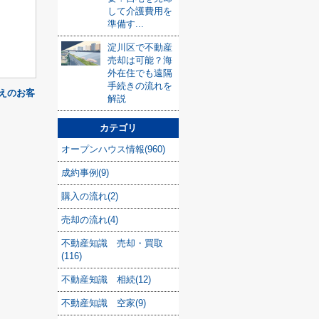
して介護費用を
準備す...
ら
淀川区で不動産
売却は可能？海
外在住でも遠隔
手続きの流れを
えのお客
解説
カテゴリ
オープンハウス情報(960)
成約事例(9)
購入の流れ(2)
売却の流れ(4)
不動産知識 売却・買取
(116)
不動産知識 相続(12)
不動産知識 空家(9)