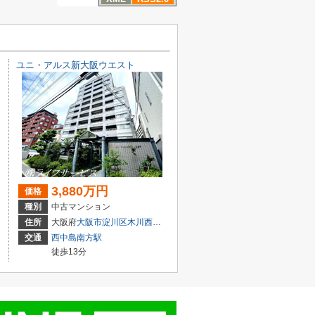
ユニ・アルス新大阪ウエスト
3,880万円
価格
種別
中古マンション
目3-5
住所
大阪府
大阪市淀川区
木川西
４丁目1-14
交通
西中島南方駅
徒歩13分