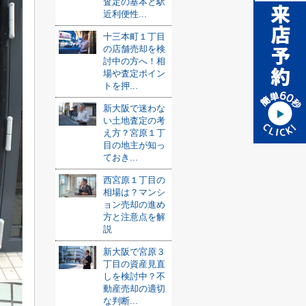
査定の基本と駅
近利便性...
十三本町１丁目
の店舗売却を検
討中の方へ！相
場や査定ポイン
トを押...
新大阪で迷わな
い土地査定の考
え方？宮原１丁
目の地主が知っ
ておき...
西宮原１丁目の
相場は？マンシ
ョン売却の進め
方と注意点を解
説
新大阪で宮原３
丁目の資産見直
しを検討中？不
動産売却の適切
な判断...