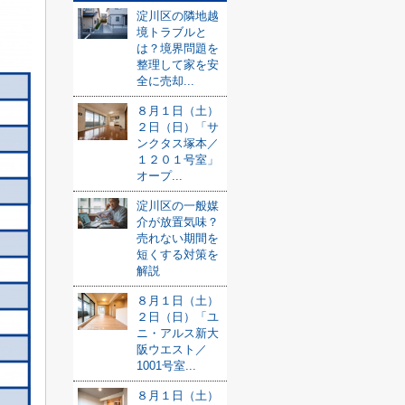
淀川区の隣地越
境トラブルと
は？境界問題を
整理して家を安
全に売却...
８月１日（土）
２日（日）「サ
ンクタス塚本／
１２０１号室」
オープ...
淀川区の一般媒
介が放置気味？
売れない期間を
短くする対策を
解説
８月１日（土）
２日（日）「ユ
ニ・アルス新大
阪ウエスト／
1001号室...
８月１日（土）