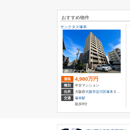
おすすめ物件
サンクタス塚本
4,980万円
価格
種別
中古マンション
住所
大阪府
大阪市淀川区
塚本
５丁目3-22
交通
塚本駅
徒歩9分