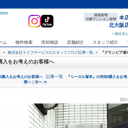
000
件
本
北大阪
> 最近見
ーム
物件検索
売却相談
店舗紹介
スタッフ紹介
ス
>
株式会社ライフサービスのスタッフブログ記事一覧
>
『グランピア塚
購入をお考えのお客様へ
記事一覧
/購入をお考えのお客様へ
『リーガル塚本』の売却/購入をお考
様へ｜次へ ≫
2021