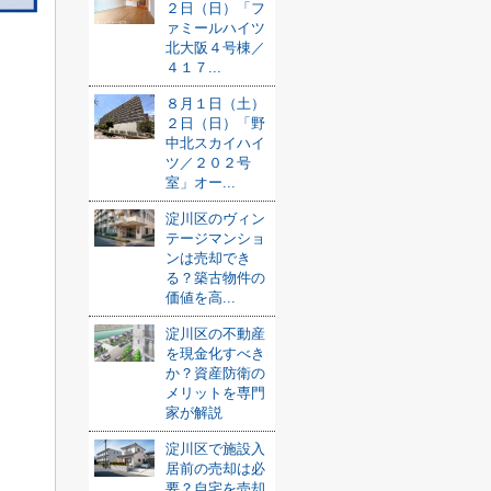
２日（日）「フ
ァミールハイツ
北大阪４号棟／
４１７...
８月１日（土）
２日（日）「野
中北スカイハイ
ツ／２０２号
室」オー...
淀川区のヴィン
テージマンショ
ンは売却でき
る？築古物件の
価値を高...
淀川区の不動産
を現金化すべき
か？資産防衛の
メリットを専門
家が解説
淀川区で施設入
居前の売却は必
要？自宅を売却