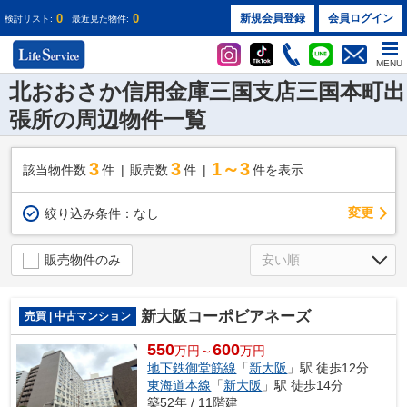
0
0
新規会員登録
会員ログイン
検討リスト:
最近見た物件:
MENU
北おおさか信用金庫三国支店三国本町出
張所の周辺物件一覧
3
3
1～3
該当物件数
件
販売数
件
件を表示
変更
絞り込み条件：
なし
販売物件のみ
新大阪コーポビアネーズ
売買 | 中古マンション
550
600
万円～
万円
地下鉄御堂筋線
「
新大阪
」駅 徒歩12分
東海道本線
「
新大阪
」駅 徒歩14分
築52年 / 11階建