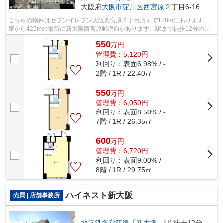
大阪府
大阪市淀川区
西宮原
２丁目6-16
こちらの物件はセブンイレブン大阪西宮原２丁目店まで178mにあります。
家から425mの場所に新大阪西宮原郵便局があります。駅まで徒歩12分の物
件です。エレベーターが2基あります。大阪...
550
万
円
管理費：5,120円
利回り：表面6.98% / -
2階 / 1R / 22.40㎡
550
万
円
管理費：6,050円
利回り：表面8.50% / -
7階 / 1R / 26.35㎡
600
万
円
管理費：6,720円
利回り：表面9.00% / -
8階 / 1R / 29.75㎡
ハイネスト新大阪
売買 | 店舗事務所
地下鉄御堂筋線
「
新大阪
」駅 徒歩12分