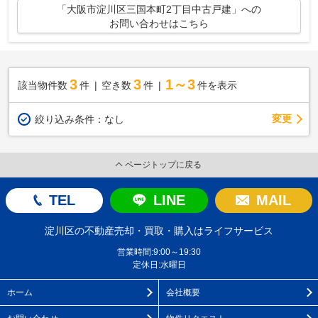
「大阪市淀川区三国本町2丁目中古戸建」への
お問い合わせはこちら
3
3
1～3
該当物件数
件
空き数
件
件を表示
変更
絞り込み条件：
なし
ページトップに戻る
TEL
LINE
MAIL
淀川区の不動産売却・買取・購入はライフサービス
営業時間:9:00～19:30
定休日:水曜日
ホーム
会社概要