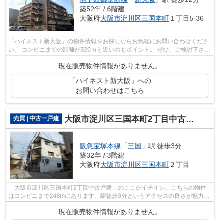
築52年 / 6階建
大阪府
大阪市淀川区
三国本町
１丁目5-36
「ハイネスト新大阪」の物件情報をお探しならお気軽にお問い合わせくださ
い。 コンビニまでの距離が320ｍと近いのもポイント。 ぜひ、ご検討下さ
い。
現在販売物件情報がありません。
「ハイネスト新大阪」への
お問い合わせはこちら
大阪市淀川区三国本町2丁目中古戸建
売買 | 中古一戸建
阪急宝塚本線
「
三国
」駅 徒歩3分
築32年 / 3階建
大阪府
大阪市淀川区
三国本町
２丁目
「大阪市淀川区三国本町2丁目中古戸建」のここがイチオシ。こちらの物件
はコンビニまで248mにあります。駅徒歩3分というアクセスの良さが魅力的
な物件です。中古の戸建て物件は便利な...
現在販売物件情報がありません。