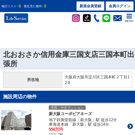
0
0
新規会員登録
会員ログイン
検討リスト:
最近見た物件:
MENU
北おおさか信用金庫三国支店三国本町出
張所
大阪府大阪市淀川区三国本町２丁目1
所在地
2-8
施設周辺の物件
売買｜中古マンション
新大阪コーポビアネーズ
地下鉄御堂筋線「新大阪」駅 徒歩12分
東海道本線「新大阪」駅 徒歩14分
550万円
間取:
1R