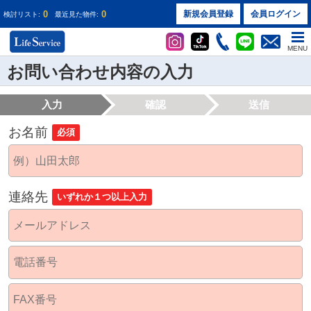
0
0
新規会員登録
会員ログイン
検討リスト:
最近見た物件:
MENU
お問い合わせ内容の入力
入力
確認
送信
お名前
必須
連絡先
いずれか１つ以上入力