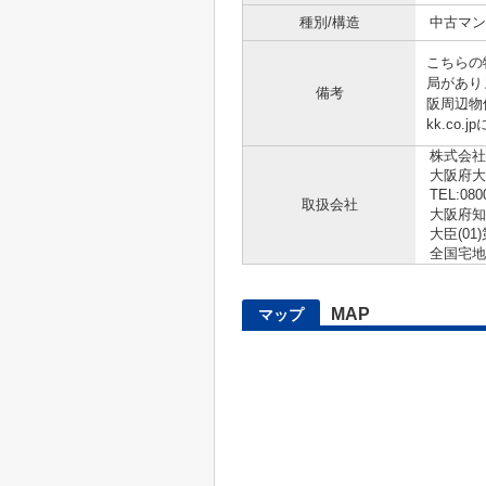
種別/構造
中古マン
こちらの
局があり
備考
阪周辺物件
kk.co
株式会社
大阪府大
TEL:080
取扱会社
大阪府知
大臣(01)
全国宅地
MAP
マップ