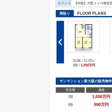
コメント
【外観】大阪メトロ御堂
FLOOR PLANS
間取り
-
2LDK / 51.03㎡
2階 /
1,050万円
サンマンション新大阪の販売物件
所在階
価格
1,050万円
2階
990万円
6階