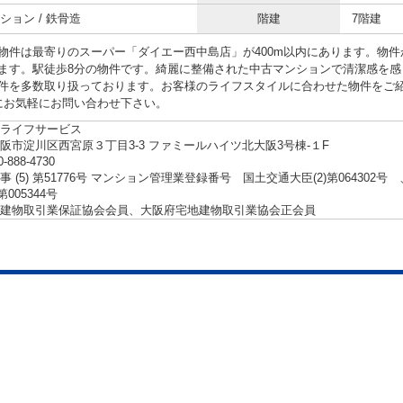
ション / 鉄骨造
階建
7階建
物件は最寄りのスーパー「ダイエー西中島店」が400m以内にあります。物件
ます。駅徒歩8分の物件です。綺麗に整備された中古マンションで清潔感を感
を多数取り扱っております。お客様のライフスタイルに合わせた物件をご紹介致しますの
.jpにお気軽にお問い合わせ下さい。
ライフサービス
阪市淀川区西宮原３丁目3-3 ファミールハイツ北大阪3号棟-１F
0-888-4730
事 (5) 第51776号 マンション管理業登録番号 国土交通大臣(2)第06430
第005344号
建物取引業保証協会会員、大阪府宅地建物取引業協会正会員