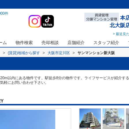
000
件
本
北大阪
> 最近見
ーム
物件検索
売却相談
店舗紹介
スタッフ紹介
ス
>
(賃貸)地域から探す
>
大阪市淀川区
>
サンマンション新大阪
320m以内にある物件です。駅徒歩8分の物件です。ライフサービスが紹介す
o.jpからお気軽にお問い合わせ下さい。
RY