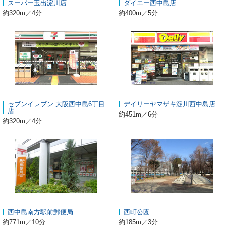
スーパー玉出淀川店
ダイエー西中島店
約320m／4分
約400m／5分
セブンイレブン 大阪西中島6丁目
デイリーヤマザキ淀川西中島店
店
約451m／6分
約320m／4分
西中島南方駅前郵便局
西町公園
約771m／10分
約185m／3分