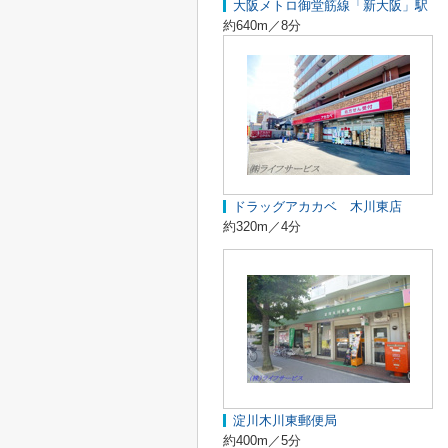
大阪メトロ御堂筋線「新大阪」駅
約640m／8分
ドラッグアカカベ 木川東店
約320m／4分
淀川木川東郵便局
約400m／5分