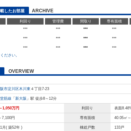
ARCHIVE
載したお部屋
利回り
管理費
間取り
専有面積
***
***
***
***
***
***
***
***
***
***
***
***
せください。
OVERVIEW
阪市淀川区
木川東
４丁目7-23
堂筋線
「
新大阪
」駅 徒歩8～12分
～1,050万円
利回り
表面8.48
～7,100円
専有面積
40.05㎡～
11月( 築52年 )
棟総戸数
133戸