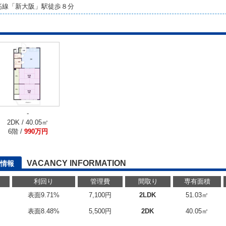
筋線「新大阪」駅徒歩８分
-
2DK / 40.05㎡
6階 /
990万円
VACANCY INFORMATION
情報
利回り
管理費
間取り
専有面積
表面9.71%
7,100円
2LDK
51.03㎡
表面8.48%
5,500円
2DK
40.05㎡