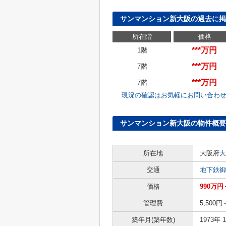
サンマンション新大阪の過去に掲
所在階
価格
***万円
1階
***万円
7階
***万円
7階
現況の確認はお気軽にお問い合わ
サンマンション新大阪の物件概要
所在地
大阪府
大
交通
地下鉄御
価格
990万円
管理費
5,500円
築年月(築年数)
1973年 