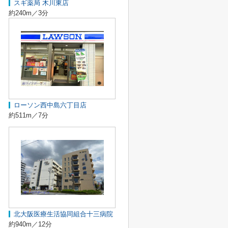
スギ薬局 木川東店
約240m／3分
ローソン西中島六丁目店
約511m／7分
北大阪医療生活協同組合十三病院
約940m／12分