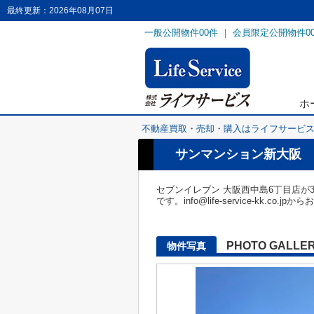
最終更新：2026年08月07日
一般公開物件
00
件 ｜ 会員限定公開物件
0
ホ
不動産買取・売却・購入はライフサービ
サンマンション新大阪
セブンイレブン 大阪西中島6丁目店が
です。info@life-service-kk.c
PHOTO GALLE
物件写真