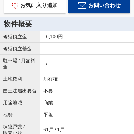
お気に入り追加
お問い合わせ
物件概要
修繕積立金
16,100円
修繕積立基金
-
駐車場 / 月額料
- / -
金
土地権利
所有権
国土法届出要否
不要
用途地域
商業
地勢
平坦
棟総戸数 /
61戸 / 1戸
販売戸数