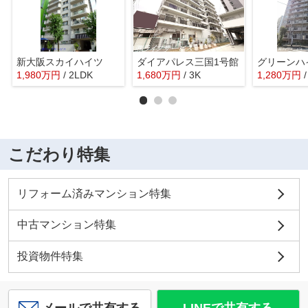
新大阪スカイハイツ
ダイアパレス三国1号館
グリーンハ
1,980
万
円
/ 2LDK
1,680
万
円
/ 3K
1,280
万
円
こだわり特集
リフォーム済みマンション特集
中古マンション特集
投資物件特集