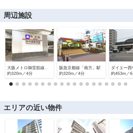
周辺施設
大阪メトロ御堂筋線「西中島南方」駅
阪急京都線「南方」駅
ダイエー西
約320m／4分
約320m／4分
約453m／
エリアの近い物件