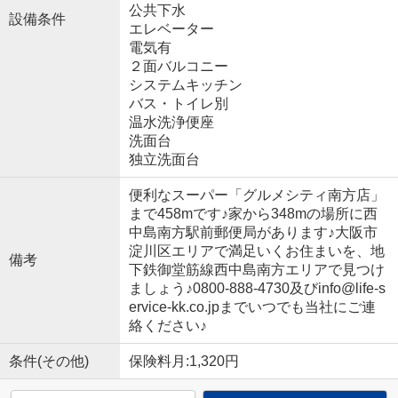
公共下水
設備条件
エレベーター
電気有
２面バルコニー
システムキッチン
バス・トイレ別
温水洗浄便座
洗面台
独立洗面台
便利なスーパー「グルメシティ南方店」
まで458mです♪家から348mの場所に西
中島南方駅前郵便局があります♪大阪市
淀川区エリアで満足いくお住まいを、地
備考
下鉄御堂筋線西中島南方エリアで見つけ
ましょう♪0800-888-4730及びinfo@life-s
ervice-kk.co.jpまでいつでも当社にご連
絡ください♪
条件(その他)
保険料月:1,320円