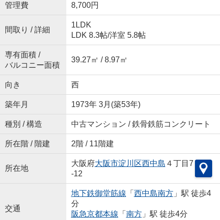
管理費
8,700円
1LDK
間取り / 詳細
LDK 8.3帖
/
洋室 5.8帖
専有面積 /
39.27㎡ / 8.97㎡
バルコニー面積
向き
西
築年月
1973年 3月(築53年)
種別 / 構造
中古マンション / 鉄骨鉄筋コンクリート
所在階 / 階建
2階 / 11階建
大阪府
大阪市淀川区
西中島
４丁目7
所在地
-12
地下鉄御堂筋線
「
西中島南方
」駅 徒歩4
分
交通
阪急京都本線
「
南方
」駅 徒歩4分