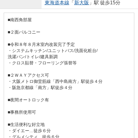
東海道本線
「
新大阪
」駅 徒歩15分
■南西角部屋
■２面バルコニー
■令和８年８月末室内改装完了予定
・システムキッチン/ユニットバス/洗面化粧台/
洗濯パン/トイレ/建具新調
・クロス貼替・フローリング張替等
■２ＷＡＹアクセス可
・大阪メトロ御堂筋線「西中島南方」駅徒歩４分
・阪急京都線「南方」駅徒歩４分
■夜間オートロック有
■事務所使用可
■生活便利な好立地
・ダイエー…徒歩６分
・グルメシティ…徒歩６分