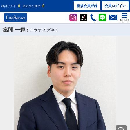
0
0
新規会員登録
会員ログイン
検討リスト:
最近見た物件:
MENU
當間 一輝
( トウマ カズキ )