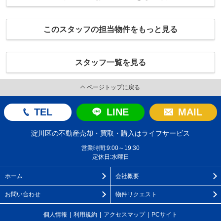
いかがでしたか？ A.とても満足 Q.機会があれば
また当社を利用したいと思いますか？ A.利用する
このスタッフの担当物件をもっと見る
Q.ご親族やご友人に当社を紹介したいと思います
か？ A.紹介する Q.何かお気づきの点やご感想な
どございましたらお聞かせください A.
スタッフ一覧を見る
ページトップに戻る
TEL
LINE
MAIL
淀川区の不動産売却・買取・購入はライフサービス
営業時間:9:00～19:30
定休日:水曜日
ホーム
会社概要
お問い合わせ
物件リクエスト
個人情報
利用規約
アクセスマップ
PCサイト