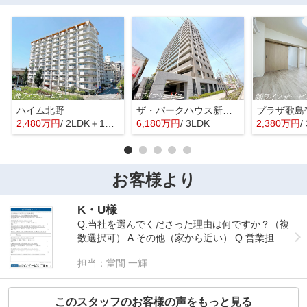
ハイム北野
ザ・パークハウス新大阪
プラザ歌島
2,480万円
/ 2LDK＋1S(納戸)
6,180万円
/ 3LDK
2,380万円
/
お客様より
K・U様
Q.当社を選んでくださった理由は何ですか？（複
数選択可） A.その他（家から近い） Q.営業担当
者の対応はいかがでしたか？ A.とても良かった
担当：當間 一輝
Q.お申込みからご契約、お引き渡しまでの対応は
いかがでしたか？ A.とても良かった Q.今回、お
取引を進める上で何か不安に思った点等はありま
このスタッフのお客様の声をもっと見る
したか？ A.特になし Q.ご成約いただいた物件は