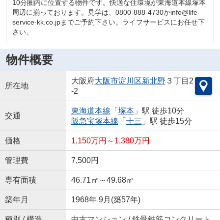
10分圏内に位置する物件です。快適な住環境が東海道本線塚本
周辺に揃っております。見学は、0800-888-4730かinfo@life-
service-kk.co.jpまでご予約下さい。ライフサービスにお任せ下
さい。
物件概要
大阪府
大阪市淀川区
新北野
３丁目2
所在地
-2
東海道本線
「
塚本
」駅 徒歩10分
交通
阪急宝塚本線
「
十三
」駅 徒歩15分
価格
1,150万円～1,380万円
管理費
7,500円
専有面積
46.71㎡～49.68㎡
築年月
1968年 9月(築57年)
種別 / 構造
中古マンション / 鉄骨鉄筋コンクリート