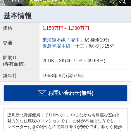
1 / 11
基本情報
価格
1,150万円～1,380万円
東海道本線
「
塚本
」駅 徒歩10分
交通
阪急宝塚本線
「
十三
」駅 徒歩15分
間取り
2LDK～3K(46.71㎡～49.68㎡)
(専有面積)
築年月
1968年 9月(築57年)
お問い合わせ(無料)
淀川新北野郵便局まで110mです。中古ながらも綺麗な室内と
魅力的な住環境のマンションです。お体が不自由な方でも、エ
レベーター付きの物件なので昇り降りが安心です。駅から徒歩