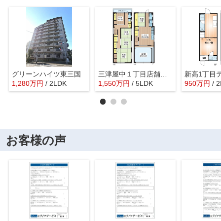
グリーンハイツ東三国
三津屋中１丁目店舗付住宅
新高1丁目
1,280
万
円
/ 2LDK
1,550
万
円
/ 5LDK
950
万
円
/ 
お客様の声