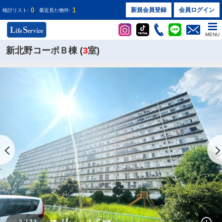
0
1
新規会員登録
会員ログイン
検討リスト:
最近見た物件:
MENU
新北野コーポＢ棟 (
3
室)