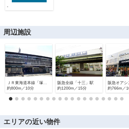
-
周辺施設
ＪＲ東海道本線「塚本」駅
阪急全線「十三」駅
阪急オアシ
約800m／10分
約1200m／15分
約766m／1
エリアの近い物件